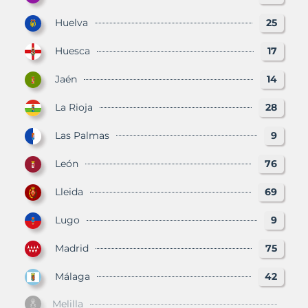
Huelva
25
Huesca
17
Jaén
14
La Rioja
28
Las Palmas
9
León
76
Lleida
69
Lugo
9
Madrid
75
Málaga
42
Melilla