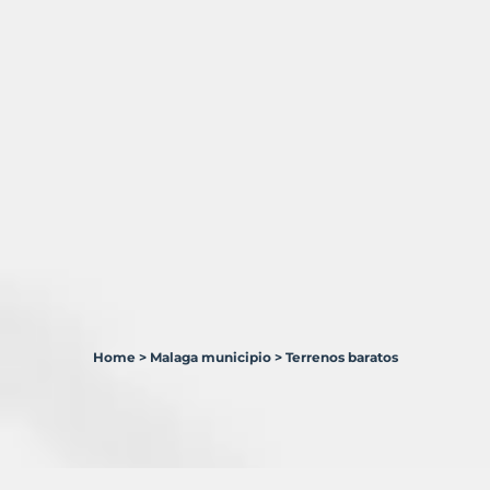
Home
>
Malaga municipio
>
Terrenos baratos
1
Terreno
en
venta
en
Málaga