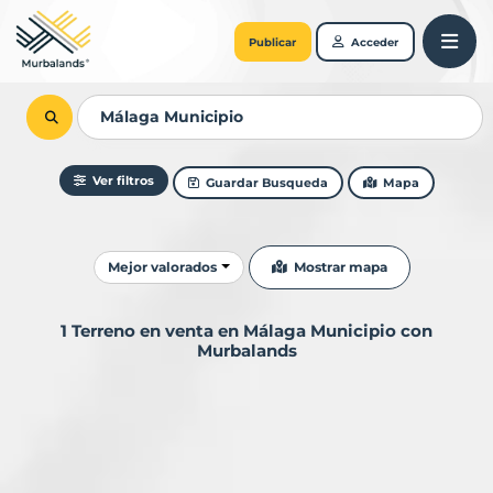
Publicar
Acceder
Ver filtros
Guardar Busqueda
Mapa
Ordenar resultados
Mostrar mapa
Mejor valorados
1 Terreno en venta en Málaga Municipio con
Murbalands