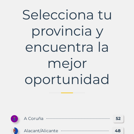
Municipio
con
Selecciona tu
Murbalands
provincia y
encuentra la
mejor
oportunidad
A Coruña
52
Alacant/Alicante
48