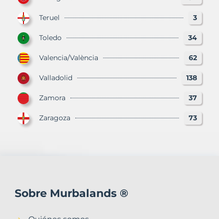
Teruel
3
Toledo
34
Valencia/València
62
Valladolid
138
Zamora
37
Zaragoza
73
Sobre Murbalands ®