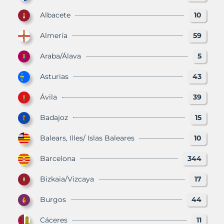
Albacete
10
Almería
59
Araba/Álava
5
Asturias
43
Ávila
39
Badajoz
15
Balears, Illes/ Islas Baleares
10
Barcelona
344
Bizkaia/Vizcaya
17
Burgos
44
Cáceres
11