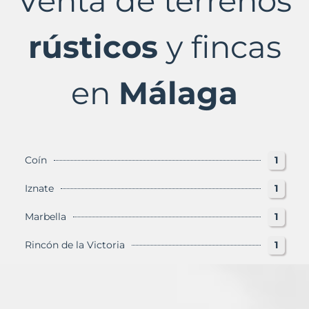
Venta de terrenos
Málaga
Provincia
con
rústicos
y fincas
Murbalands
en
Málaga
Coín
1
Iznate
1
Marbella
1
Rincón de la Victoria
1