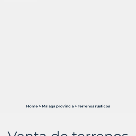
Home
>
Malaga provincia
>
Terrenos rusticos
4
Terrenos
en
venta
en