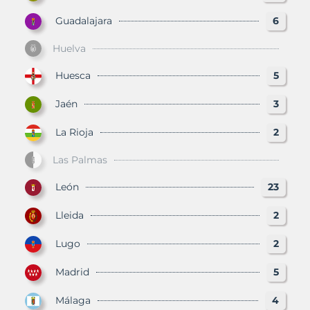
Guadalajara
6
Huelva
Huesca
5
Jaén
3
La Rioja
2
Las Palmas
León
23
Lleida
2
Lugo
2
Madrid
5
Málaga
4