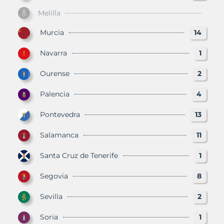
Melilla
Murcia
14
Navarra
1
Ourense
2
Palencia
4
Pontevedra
13
Salamanca
11
Santa Cruz de Tenerife
1
Segovia
8
Sevilla
2
Soria
1