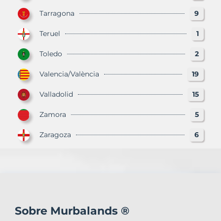
Tarragona
9
Teruel
1
Toledo
2
Valencia/València
19
Valladolid
15
Zamora
5
Zaragoza
6
Sobre Murbalands ®