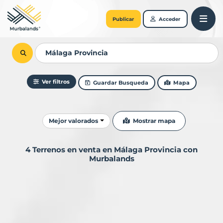
Publicar
Acceder
Ver filtros
Guardar Busqueda
Mapa
Ordenar resultados
Mostrar mapa
Mejor valorados
4 Terrenos en venta en Málaga Provincia con
Murbalands