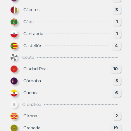
Cáceres
3
Cádiz
1
Cantabria
1
Castellón
4
Ceuta
Ciudad Real
10
Córdoba
5
Cuenca
6
Gipuzkoa
Girona
2
Granada
19