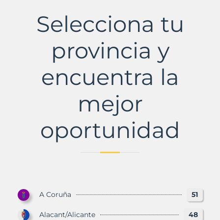
Real
Municipio
Selecciona tu
con
Murbalands
provincia y
encuentra la
mejor
oportunidad
A Coruña
51
Alacant/Alicante
48