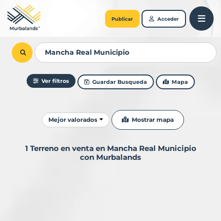
Publicar
Acceder
Ver filtros
Guardar Busqueda
Mapa
Ordenar resultados
Mostrar mapa
Mejor valorados
1 Terreno en venta en Mancha Real Municipio
con Murbalands