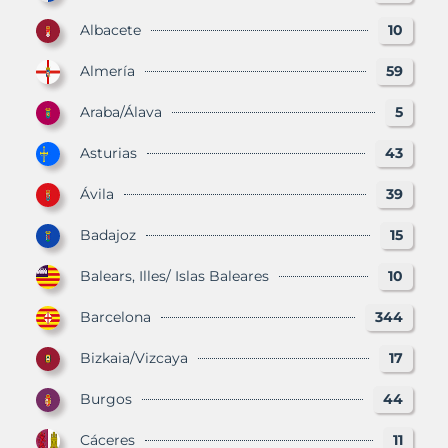
Albacete
10
Almería
59
Araba/Álava
5
Asturias
43
Ávila
39
Badajoz
15
Balears, Illes/ Islas Baleares
10
Barcelona
344
Bizkaia/Vizcaya
17
Burgos
44
Cáceres
11