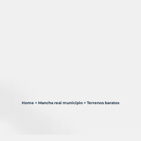
Home
>
Mancha real municipio
>
Terrenos baratos
1
Terreno
en
venta
en
Mancha