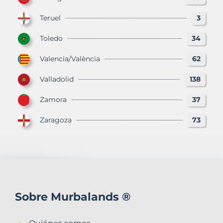
Teruel
3
Toledo
34
Valencia/València
62
Valladolid
138
Zamora
37
Zaragoza
73
Sobre Murbalands ®