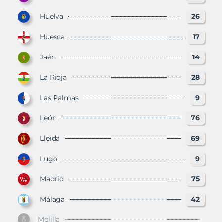
Huelva
26
Huesca
17
Jaén
14
La Rioja
28
Las Palmas
9
León
76
Lleida
69
Lugo
9
Madrid
75
Málaga
42
Melilla