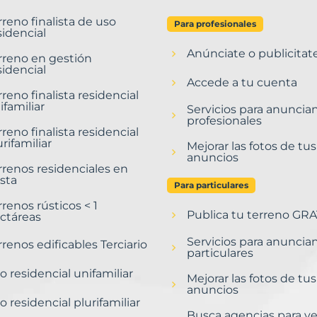
rreno finalista de uso
Para profesionales
sidencial
Anúnciate o publicitat
rreno en gestión
sidencial
Accede a tu cuenta
rreno finalista residencial
ifamiliar
Servicios para anuncia
profesionales
rreno finalista residencial
urifamiliar
Mejorar las fotos de tus
anuncios
rrenos residenciales en
sta
Para particulares
rrenos rústicos < 1
Publica tu terreno GRA
ctáreas
Servicios para anuncia
rrenos edificables Terciario
particulares
o residencial unifamiliar
Mejorar las fotos de tus
anuncios
o residencial plurifamiliar
Busca agencias para v