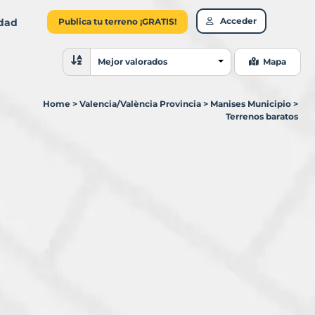
Acceder
idad
Publica tu terreno ¡GRATIS!
Ordenar resultados
Mejor valorados
Mapa
Home
>
Valencia/València Provincia
>
Manises Municipio
>
Terrenos baratos