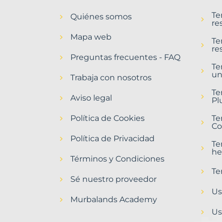
en
Te
Quiénes somos
Manises
re
Municipio
Mapa web
con
Te
re
Murbalands
Preguntas frecuentes - FAQ
Te
Home
un
>
Trabaja con nosotros
Manises
Te
municipio
Aviso legal
Pl
>
Terrenos
Política de Cookies
Te
baratos
Co
Política de Privacidad
Te
he
Términos y Condiciones
Te
Sé nuestro proveedor
Us
Murbalands Academy
Us