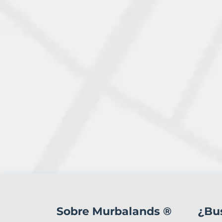
2
Terrenos
en
Sobre Murbalands ®
¿Bu
venta