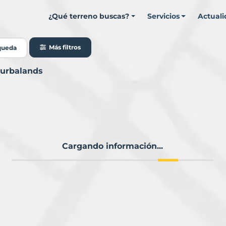
¿Qué terreno buscas?
Servicios
Actual
Más filtros
queda
Murbalands
Cargando información...