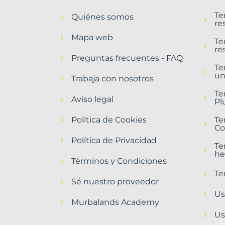
en
Te
Quiénes somos
Mansilla
re
de
Mapa web
las
Te
re
Mulas
Preguntas frecuentes - FAQ
Municipio
Te
un
con
Trabaja con nosotros
Murbalands
Te
Aviso legal
Pl
Home
>
Política de Cookies
Te
Mansilla
Co
de
Política de Privacidad
las
Te
mulas
he
municipio
Términos y Condiciones
>
Te
Terrenos
Sé nuestro proveedor
baratos
Us
Murbalands Academy
Us