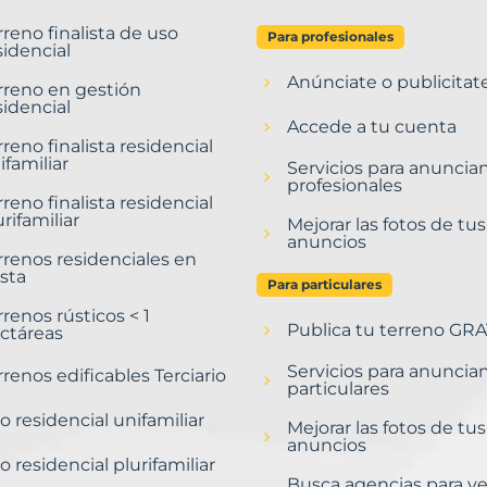
rreno finalista de uso
Para profesionales
sidencial
Anúnciate o publicitat
rreno en gestión
sidencial
Accede a tu cuenta
rreno finalista residencial
ifamiliar
Servicios para anuncia
profesionales
rreno finalista residencial
urifamiliar
Mejorar las fotos de tus
anuncios
rrenos residenciales en
sta
Para particulares
rrenos rústicos < 1
Publica tu terreno GRA
ctáreas
Servicios para anuncia
rrenos edificables Terciario
particulares
o residencial unifamiliar
Mejorar las fotos de tus
anuncios
o residencial plurifamiliar
Busca agencias para v