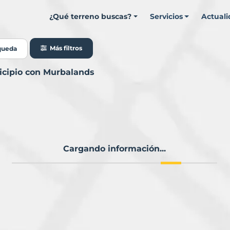
¿Qué terreno buscas?
Servicios
Actual
Más filtros
queda
nicipio con Murbalands
Cargando información...