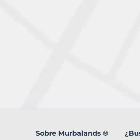
1
Terreno
en
Sobre Murbalands ®
¿Bu
venta