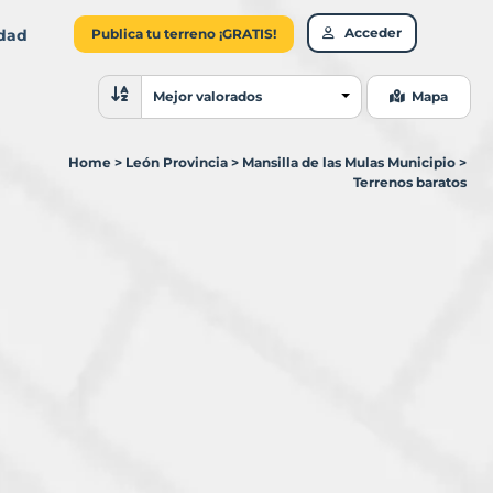
Acceder
idad
Publica tu terreno ¡GRATIS!
Ordenar resultados
Mejor valorados
Mapa
Home
>
León Provincia
>
Mansilla de las Mulas Municipio
>
Terrenos baratos