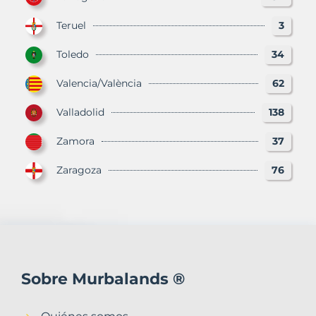
Teruel
3
Toledo
34
Valencia/València
62
Valladolid
138
Zamora
37
Zaragoza
76
Sobre Murbalands ®