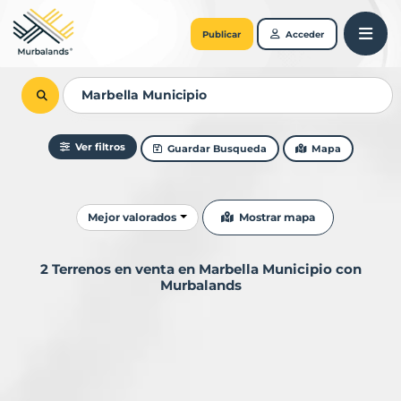
Publicar
Acceder
Ver filtros
Guardar Busqueda
Mapa
Ordenar resultados
Mostrar mapa
Mejor valorados
2 Terrenos en venta en Marbella Municipio con
Murbalands