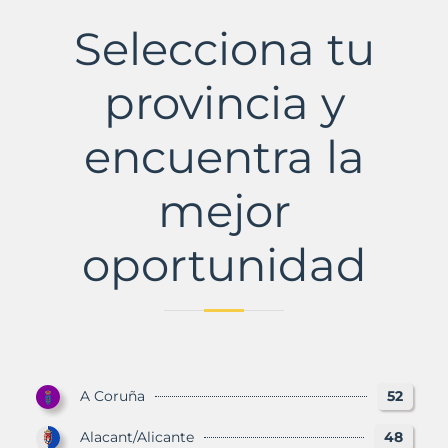
Municipio
con
Selecciona tu
Murbalands
provincia y
encuentra la
mejor
oportunidad
A Coruña
52
Alacant/Alicante
48