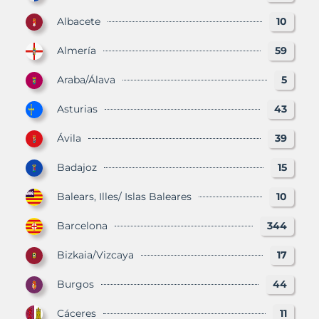
Albacete
10
Almería
59
Araba/Álava
5
Asturias
43
Ávila
39
Badajoz
15
Balears, Illes/ Islas Baleares
10
Barcelona
344
Bizkaia/Vizcaya
17
Burgos
44
Cáceres
11