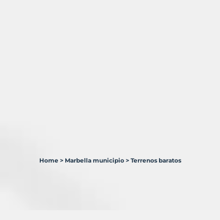
Home
>
Marbella municipio
>
Terrenos baratos
2
Terrenos
en
venta
en
Marbella