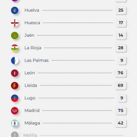
Huelva
25
Huesca
17
Jaén
14
La Rioja
28
Las Palmas
9
León
76
Lleida
69
Lugo
9
Madrid
75
Málaga
42
Melilla