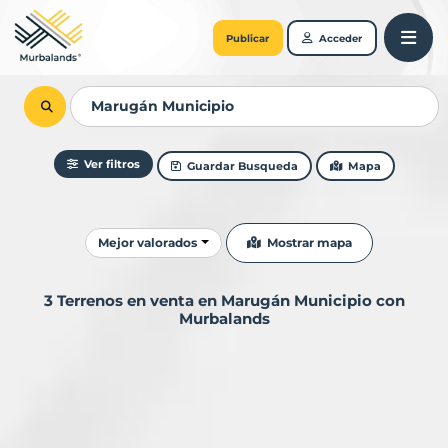
Publicar
Acceder
Ver filtros
Guardar Busqueda
Mapa
Ordenar resultados
Mostrar mapa
Mejor valorados
3 Terrenos en venta en Marugán Municipio con
Murbalands