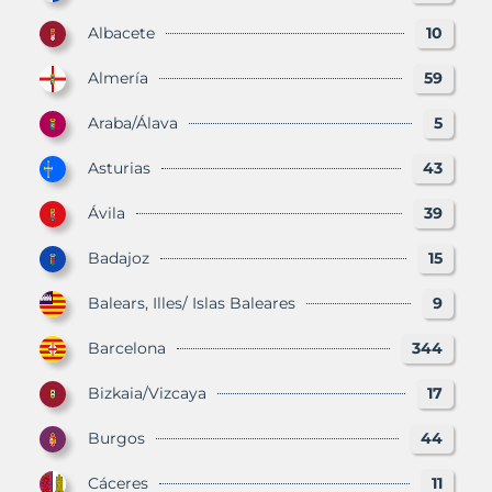
Albacete
10
Almería
59
Araba/Álava
5
Asturias
43
Ávila
39
Badajoz
15
Balears, Illes/ Islas Baleares
9
Barcelona
344
Bizkaia/Vizcaya
17
Burgos
44
Cáceres
11