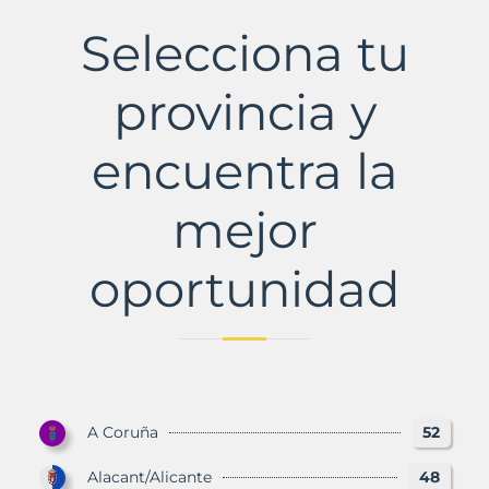
Municipio
con
Selecciona tu
Murbalands
provincia y
encuentra la
mejor
oportunidad
A Coruña
52
Alacant/Alicante
48