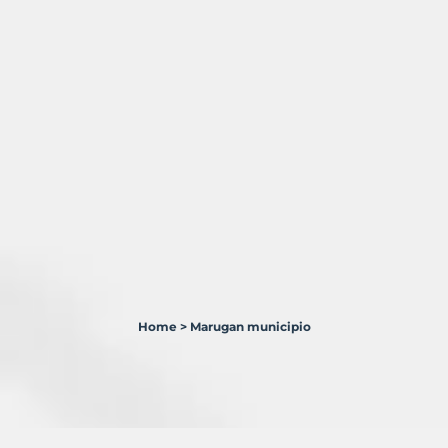
Home
>
Marugan municipio
3
Terrenos
en
venta
en
Marugán