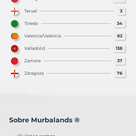
Teruel
3
Toledo
34
Valencia/València
62
Valladolid
138
Zamora
37
Zaragoza
76
Sobre Murbalands ®