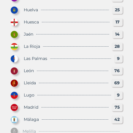
Huelva
25
Huesca
17
Jaén
14
La Rioja
28
Las Palmas
9
León
76
Lleida
69
Lugo
9
Madrid
75
Málaga
42
Melilla