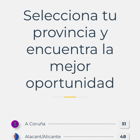
Municipio
con
Selecciona tu
Murbalands
provincia y
encuentra la
mejor
oportunidad
A Coruña
51
Alacant/Alicante
48