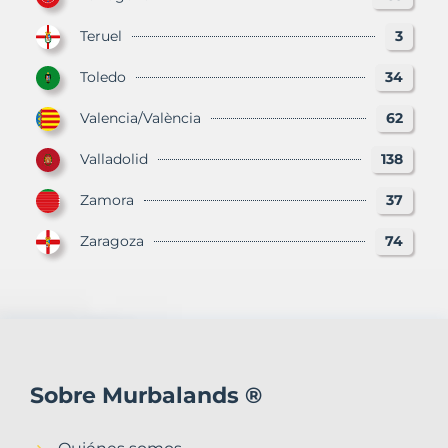
Teruel
3
Toledo
34
Valencia/València
62
Valladolid
138
Zamora
37
Zaragoza
74
Sobre Murbalands ®