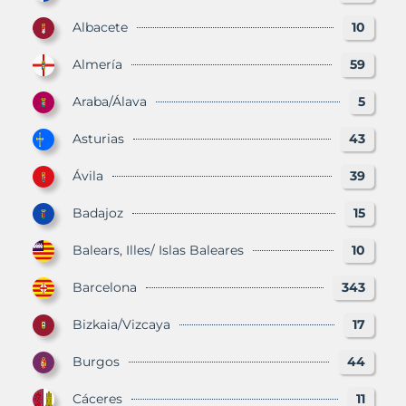
Albacete
10
Almería
59
Araba/Álava
5
Asturias
43
Ávila
39
Badajoz
15
Balears, Illes/ Islas Baleares
10
Barcelona
343
Bizkaia/Vizcaya
17
Burgos
44
Cáceres
11