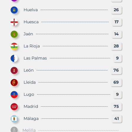
Huelva
26
Huesca
17
Jaén
14
La Rioja
28
Las Palmas
9
León
76
Lleida
69
Lugo
9
Madrid
75
Málaga
41
Melilla