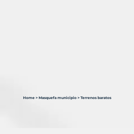
Home
>
Masquefa municipio
>
Terrenos baratos
1
Terreno
en
venta
en
Masquefa