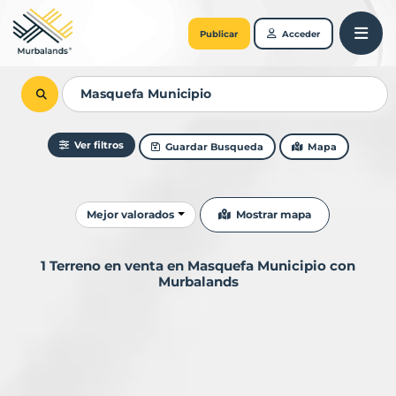
Publicar
Acceder
Ver filtros
Guardar Busqueda
Mapa
Ordenar resultados
Mostrar mapa
Mejor valorados
1 Terreno en venta en Masquefa Municipio con
Murbalands