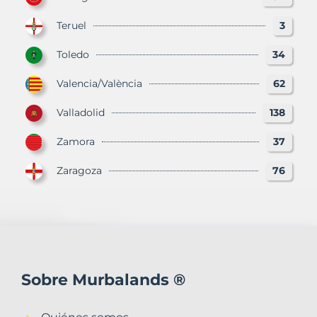
Teruel
3
Toledo
34
Valencia/València
62
Valladolid
138
Zamora
37
Zaragoza
76
Sobre Murbalands ®