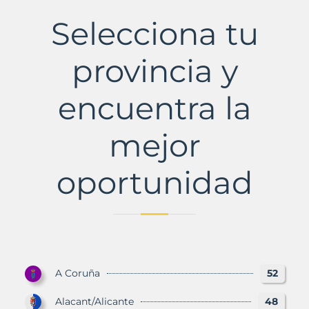
Municipio
con
Selecciona tu
Murbalands
provincia y
encuentra la
mejor
oportunidad
A Coruña
52
Alacant/Alicante
48