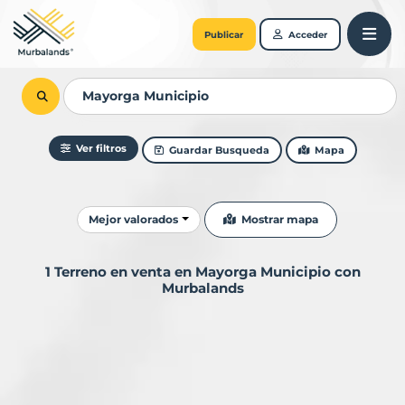
Publicar
Acceder
Ver filtros
Guardar Busqueda
Mapa
Ordenar resultados
Mostrar mapa
Mejor valorados
1 Terreno en venta en Mayorga Municipio con
Murbalands