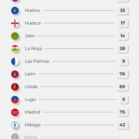
Huelva
25
Huesca
17
Jaén
14
La Rioja
28
Las Palmas
9
León
76
Lleida
69
Lugo
9
Madrid
75
Málaga
42
Melilla