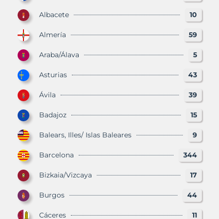
Albacete
10
Almería
59
Araba/Álava
5
Asturias
43
Ávila
39
Badajoz
15
Balears, Illes/ Islas Baleares
9
Barcelona
344
Bizkaia/Vizcaya
17
Burgos
44
Cáceres
11