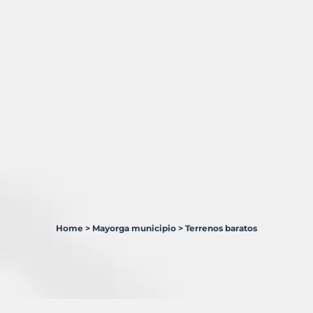
Home
>
Mayorga municipio
>
Terrenos baratos
1
Terreno
en
venta
en
Mayorga