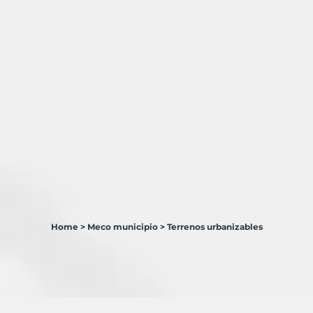
Home
>
Meco municipio
>
Terrenos urbanizables
2
Terrenos
en
venta
en
Meco
Municipio