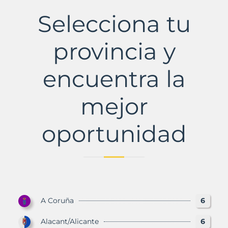
con
Selecciona tu
Murbalands
provincia y
encuentra la
mejor
oportunidad
A Coruña
6
Alacant/Alicante
6