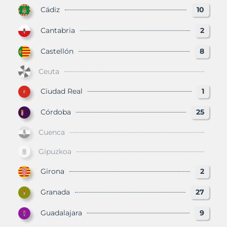
Cádiz
10
Cantabria
2
Castellón
8
Ceuta
Ciudad Real
1
Córdoba
25
Cuenca
Gipuzkoa
Girona
2
Granada
27
Guadalajara
9