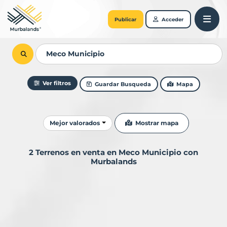
Publicar
Acceder
Ver filtros
Guardar Busqueda
Mapa
Ordenar resultados
Mostrar mapa
Mejor valorados
2 Terrenos en venta en Meco Municipio con
Murbalands