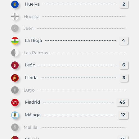
Huelva
2
Huesca
Jaén
La Rioja
4
Las Palmas
León
6
Lleida
3
Lugo
Madrid
45
Málaga
12
Melilla