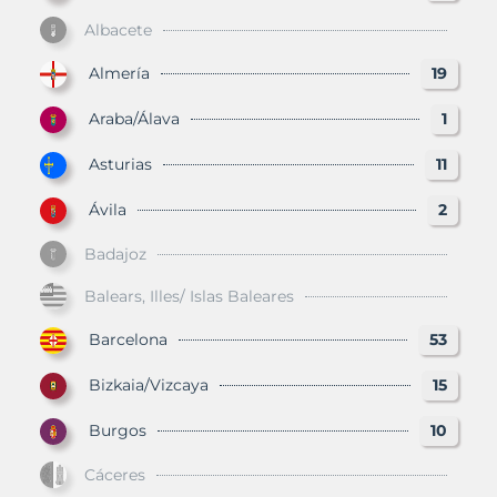
Albacete
Almería
19
Araba/Álava
1
Asturias
11
Ávila
2
Badajoz
Balears, Illes/ Islas Baleares
Barcelona
53
Bizkaia/Vizcaya
15
Burgos
10
Cáceres