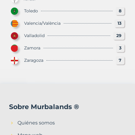
Toledo
8
Valencia/València
13
Valladolid
29
Zamora
3
Zaragoza
7
Sobre Murbalands ®
Quiénes somos