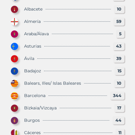
Albacete
10
Almería
59
Araba/Álava
5
Asturias
43
Ávila
39
Badajoz
15
Balears, Illes/ Islas Baleares
10
Barcelona
344
Bizkaia/Vizcaya
17
Burgos
44
Cáceres
11