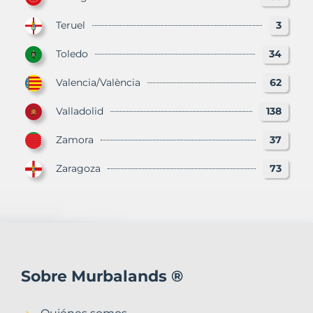
Teruel
3
Toledo
34
Valencia/València
62
Valladolid
138
Zamora
37
Zaragoza
73
Sobre Murbalands ®