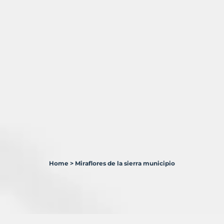
Home
>
Miraflores de la sierra municipio
1
Terreno
en
venta
en
Miraflores