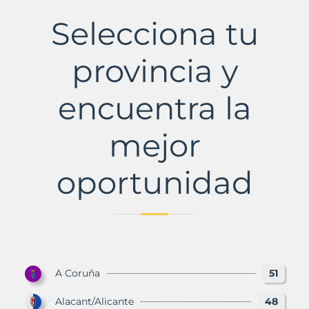
de
la
Selecciona tu
Sierra
Municipio
con
provincia y
Murbalands
encuentra la
mejor
oportunidad
A Coruña
51
Alacant/Alicante
48