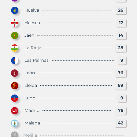
Huelva
26
Huesca
17
Jaén
14
La Rioja
28
Las Palmas
9
León
76
Lleida
69
Lugo
9
Madrid
75
Málaga
42
Melilla