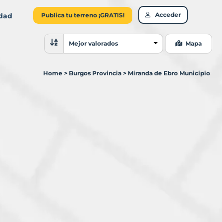
Acceder
idad
Publica tu terreno ¡GRATIS!
Ordenar resultados
Mejor valorados
Mapa
Home
>
Burgos Provincia
>
Miranda de Ebro Municipio