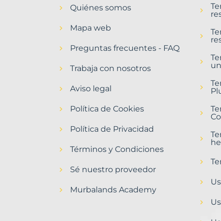
Te
Quiénes somos
Miranda
re
de
Mapa web
Ebro
Te
re
Municipio
Preguntas frecuentes - FAQ
con
Te
un
Murbalands
Trabaja con nosotros
Home
Te
Aviso legal
>
Pl
Miranda
Política de Cookies
de
Te
Co
ebro
municipio
Política de Privacidad
Te
he
Términos y Condiciones
Te
Sé nuestro proveedor
Us
Murbalands Academy
Us