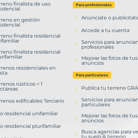
rreno finalista de uso
Para profesionales
sidencial
Anúnciate o publicitat
rreno en gestión
sidencial
Accede a tu cuenta
rreno finalista residencial
ifamiliar
Servicios para anuncia
profesionales
rreno finalista residencial
urifamiliar
Mejorar las fotos de tus
anuncios
rrenos residenciales en
sta
Para particulares
rrenos rústicos < 1
Publica tu terreno GRA
ctáreas
Servicios para anuncia
rrenos edificables Terciario
particulares
o residencial unifamiliar
Mejorar las fotos de tus
anuncios
o residencial plurifamiliar
Busca agencias para v
tu suelo & terreno