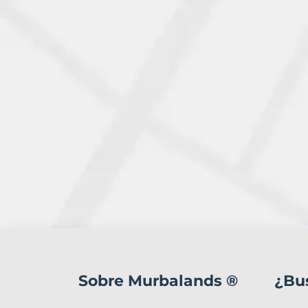
7
Terrenos
en
Sobre Murbalands ®
¿Bu
venta
en