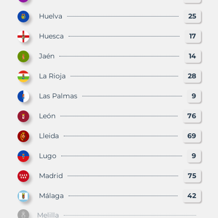
Huelva
25
Huesca
17
Jaén
14
La Rioja
28
Las Palmas
9
León
76
Lleida
69
Lugo
9
Madrid
75
Málaga
42
Melilla