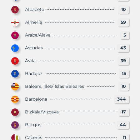
Albacete
10
Almería
59
Araba/Álava
5
Asturias
43
Ávila
39
Badajoz
15
Balears, Illes/ Islas Baleares
10
Barcelona
344
Bizkaia/Vizcaya
17
Burgos
44
Cáceres
11