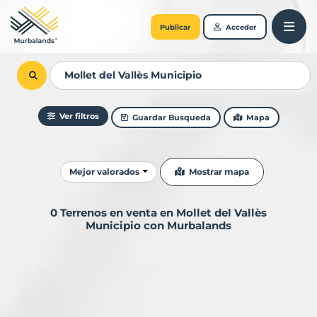
Publicar
Acceder
Ver filtros
Guardar Busqueda
Mapa
Ordenar resultados
Mostrar mapa
Mejor valorados
0 Terrenos en venta en Mollet del Vallès
Municipio con Murbalands