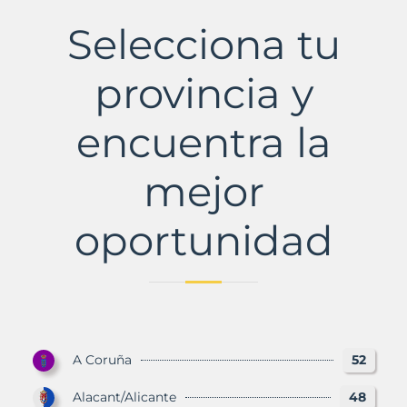
del
Vallès
Selecciona tu
Municipio
con
Murbalands
provincia y
encuentra la
mejor
oportunidad
A Coruña
52
Alacant/Alicante
48