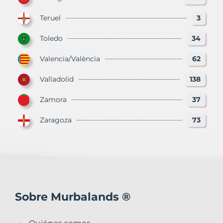
Teruel
3
Toledo
34
Valencia/València
62
Valladolid
138
Zamora
37
Zaragoza
73
Sobre Murbalands ®