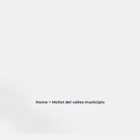
Home
>
Mollet del valles municipio
0
Terrenos
en
venta
en
Mollet