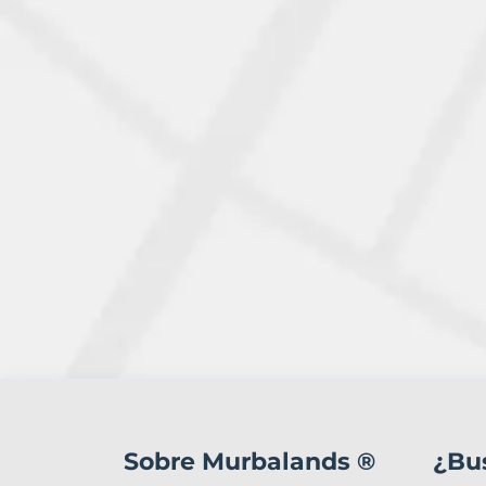
1
Terreno
en
Sobre Murbalands ®
¿Bu
venta