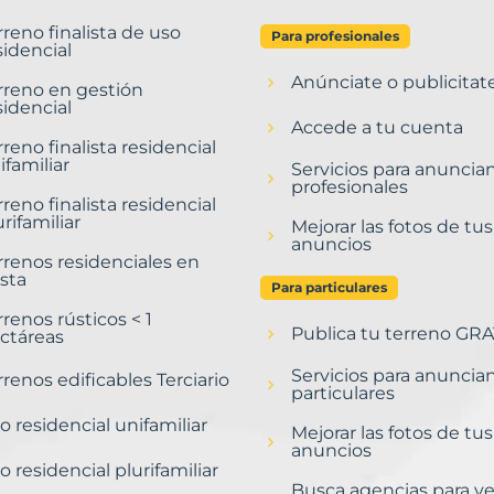
rreno finalista de uso
Para profesionales
sidencial
Anúnciate o publicitat
rreno en gestión
sidencial
Accede a tu cuenta
rreno finalista residencial
ifamiliar
Servicios para anuncia
profesionales
rreno finalista residencial
urifamiliar
Mejorar las fotos de tus
anuncios
rrenos residenciales en
sta
Para particulares
rrenos rústicos < 1
Publica tu terreno GRA
ctáreas
Servicios para anuncia
rrenos edificables Terciario
particulares
o residencial unifamiliar
Mejorar las fotos de tus
anuncios
o residencial plurifamiliar
Busca agencias para v