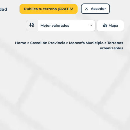
Acceder
idad
Publica tu terreno ¡GRATIS!
Ordenar resultados
Mejor valorados
Mapa
Home
>
Castellón Provincia
>
Moncofa Municipio
>
Terrenos
urbanizables