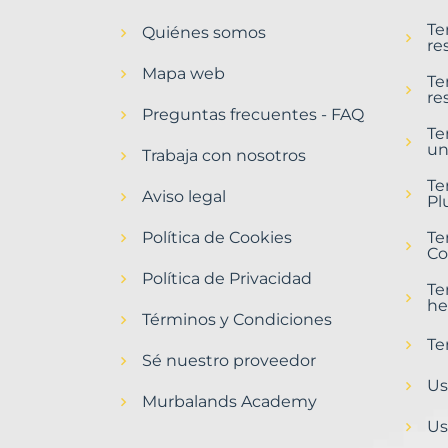
en
Te
Quiénes somos
Moncofa
re
Municipio
Mapa web
con
Te
re
Murbalands
Preguntas frecuentes - FAQ
Te
Home
un
>
Trabaja con nosotros
Moncofa
Te
municipio
Aviso legal
Pl
>
Terrenos
Política de Cookies
Te
urbanizables
Co
Política de Privacidad
Te
he
Términos y Condiciones
Te
Sé nuestro proveedor
Us
Murbalands Academy
Us