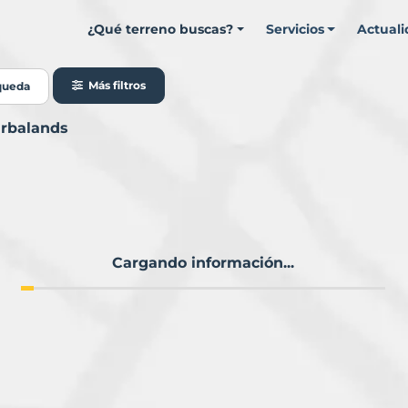
¿Qué terreno buscas?
Servicios
Actual
Más filtros
queda
urbalands
Cargando información...