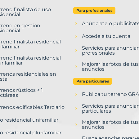
rreno finalista de uso
Para profesionales
sidencial
Anúnciate o publicitat
rreno en gestión
sidencial
Accede a tu cuenta
rreno finalista residencial
ifamiliar
Servicios para anuncia
profesionales
rreno finalista residencial
urifamiliar
Mejorar las fotos de tus
anuncios
rrenos residenciales en
sta
Para particulares
rrenos rústicos < 1
Publica tu terreno GRA
ctáreas
Servicios para anuncia
rrenos edificables Terciario
particulares
o residencial unifamiliar
Mejorar las fotos de tus
anuncios
o residencial plurifamiliar
Busca agencias para v