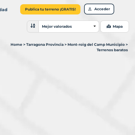
Acceder
idad
Publica tu terreno ¡GRATIS!
Ordenar resultados
Mejor valorados
Mapa
Home
>
Tarragona Provincia
>
Mont-roig del Camp Municipio
>
Terrenos baratos