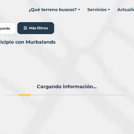
¿Qué terreno buscas?
Servicios
Actual
Más filtros
queda
icipio con Murbalands
Cargando información...