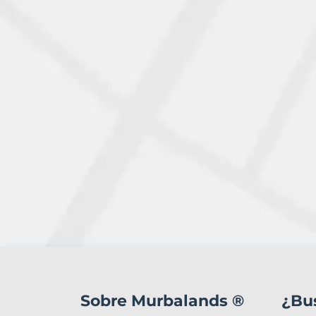
0
Terrenos
en
Sobre Murbalands ®
¿Bu
venta