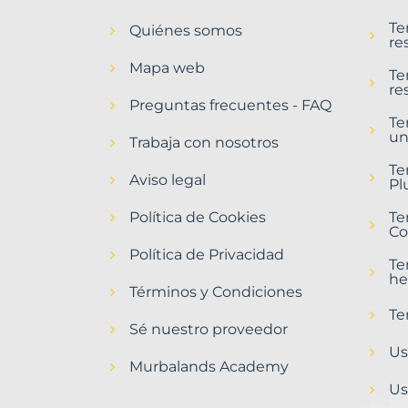
en
Te
Quiénes somos
Mont-
re
roig
Mapa web
del
Te
re
Camp
Preguntas frecuentes - FAQ
Municipio
Te
un
con
Trabaja con nosotros
Murbalands
Te
Aviso legal
Pl
Home
>
Política de Cookies
Te
Mont
Co
roig
Política de Privacidad
del
Te
camp
he
municipio
Términos y Condiciones
>
Te
Terrenos
Sé nuestro proveedor
baratos
Us
Murbalands Academy
Us