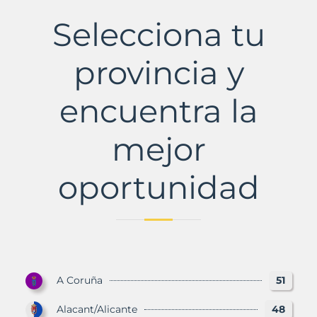
la
Nova
Selecciona tu
Municipio
con
Murbalands
provincia y
encuentra la
mejor
oportunidad
A Coruña
51
Alacant/Alicante
48