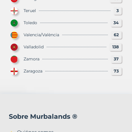
Teruel
3
Toledo
34
Valencia/València
62
Valladolid
138
Zamora
37
Zaragoza
73
Sobre Murbalands ®