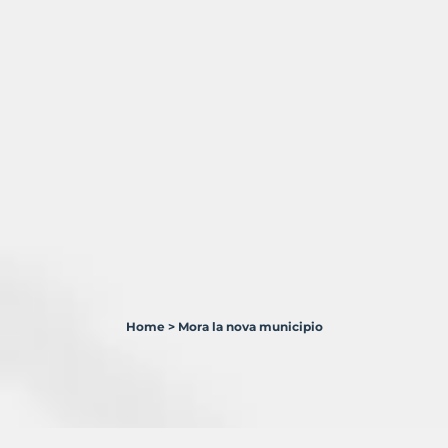
Home
>
Mora la nova municipio
1
Terreno
en
venta
en
Móra