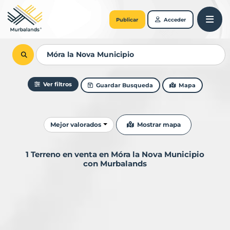
Publicar
Acceder
Ver filtros
Guardar Busqueda
Mapa
Ordenar resultados
Mostrar mapa
Mejor valorados
1 Terreno en venta en Móra la Nova Municipio
con Murbalands