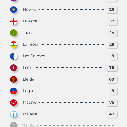
Huelva
26
Huesca
17
Jaén
14
La Rioja
28
Las Palmas
9
León
76
Lleida
69
Lugo
9
Madrid
75
Málaga
42
Melilla