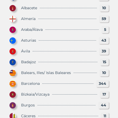
Albacete
10
Almería
59
Araba/Álava
5
Asturias
43
Ávila
39
Badajoz
15
Balears, Illes/ Islas Baleares
10
Barcelona
344
Bizkaia/Vizcaya
17
Burgos
44
Cáceres
11