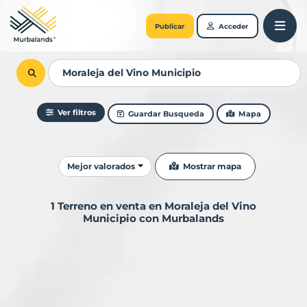
Publicar
Acceder
Ver filtros
Guardar Busqueda
Mapa
Ordenar resultados
Mostrar mapa
Mejor valorados
1 Terreno en venta en Moraleja del Vino
Municipio con Murbalands