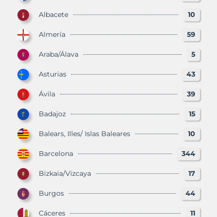
Albacete
10
Almería
59
Araba/Álava
5
Asturias
43
Ávila
39
Badajoz
15
Balears, Illes/ Islas Baleares
10
Barcelona
344
Bizkaia/Vizcaya
17
Burgos
44
Cáceres
11