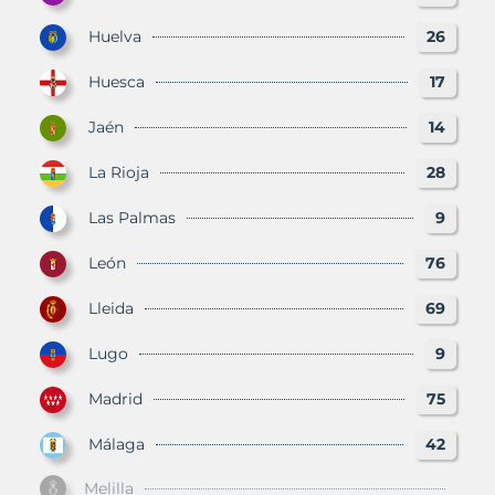
Huelva
26
Huesca
17
Jaén
14
La Rioja
28
Las Palmas
9
León
76
Lleida
69
Lugo
9
Madrid
75
Málaga
42
Melilla