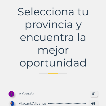
del
Vino
Selecciona tu
Municipio
con
Murbalands
provincia y
encuentra la
mejor
oportunidad
A Coruña
51
Alacant/Alicante
48