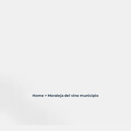
Home
>
Moraleja del vino municipio
1
Terreno
en
venta
en
Moraleja