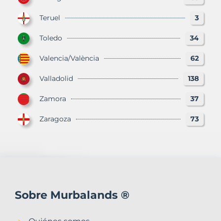
Teruel
3
Toledo
34
Valencia/València
62
Valladolid
138
Zamora
37
Zaragoza
73
Sobre Murbalands ®