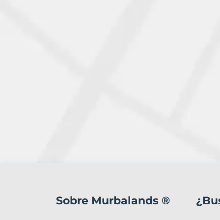
2
Terrenos
en
Sobre Murbalands ®
¿Bu
venta
en