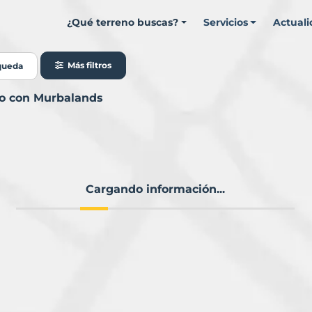
¿Qué terreno buscas?
Servicios
Actual
Más filtros
queda
io con Murbalands
Cargando información...