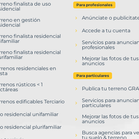
rreno finalista de uso
Para profesionales
sidencial
Anúnciate o publicitat
rreno en gestión
sidencial
Accede a tu cuenta
rreno finalista residencial
ifamiliar
Servicios para anuncia
profesionales
rreno finalista residencial
urifamiliar
Mejorar las fotos de tus
anuncios
rrenos residenciales en
sta
Para particulares
rrenos rústicos < 1
Publica tu terreno GRA
ctáreas
Servicios para anuncia
rrenos edificables Terciario
particulares
o residencial unifamiliar
Mejorar las fotos de tus
anuncios
o residencial plurifamiliar
Busca agencias para v
tu suelo & terreno