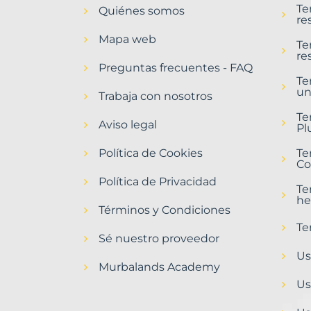
Te
Quiénes somos
Morales
re
de
Mapa web
Toro
Te
re
Municipio
Preguntas frecuentes - FAQ
con
Te
un
Murbalands
Trabaja con nosotros
Home
Te
Aviso legal
>
Pl
Morales
Política de Cookies
de
Te
Co
toro
municipio
Política de Privacidad
Te
he
Términos y Condiciones
Te
Sé nuestro proveedor
Us
Murbalands Academy
Us