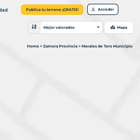
Acceder
idad
Publica tu terreno ¡GRATIS!
Ordenar resultados
Mejor valorados
Mapa
Home
>
Zamora Provincia
>
Morales de Toro Municipio