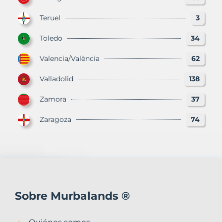
Teruel
3
Toledo
34
Valencia/València
62
Valladolid
138
Zamora
37
Zaragoza
74
Sobre Murbalands ®