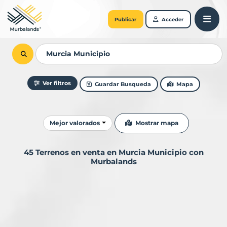
Publicar
Acceder
Ver filtros
Guardar Busqueda
Mapa
Ordenar resultados
Mostrar mapa
Mejor valorados
45 Terrenos en venta en Murcia Municipio con
Murbalands