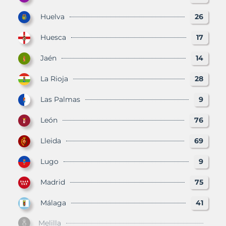
Huelva
26
Huesca
17
Jaén
14
La Rioja
28
Las Palmas
9
León
76
Lleida
69
Lugo
9
Madrid
75
Málaga
41
Melilla