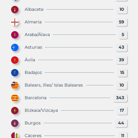
Albacete
10
Almería
59
Araba/Álava
5
Asturias
43
Ávila
39
Badajoz
15
Balears, Illes/ Islas Baleares
10
Barcelona
343
Bizkaia/Vizcaya
17
Burgos
44
Cáceres
11