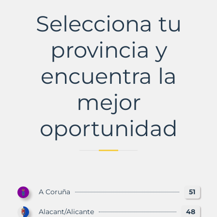
Municipio
con
Selecciona tu
Murbalands
provincia y
encuentra la
mejor
oportunidad
A Coruña
51
Alacant/Alicante
48