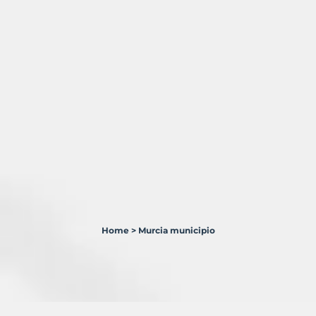
Home
>
Murcia municipio
45
Terrenos
en
venta
en
Murcia