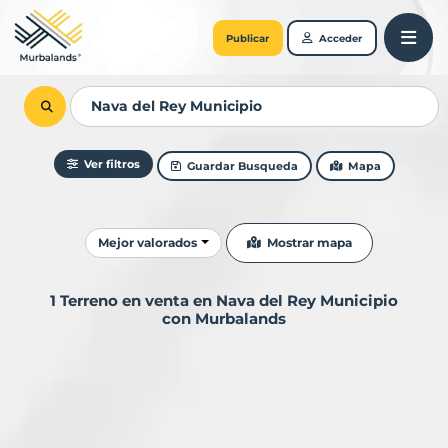
Publicar
Acceder
Ver filtros
Guardar Busqueda
Mapa
Ordenar resultados
Mostrar mapa
Mejor valorados
1 Terreno en venta en Nava del Rey Municipio
con Murbalands