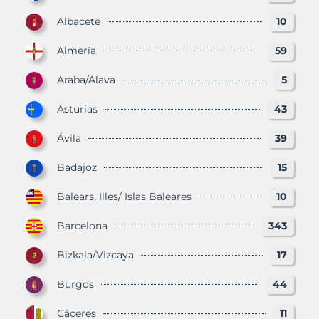
Albacete
10
Almería
59
Araba/Álava
5
Asturias
43
Ávila
39
Badajoz
15
Balears, Illes/ Islas Baleares
10
Barcelona
343
Bizkaia/Vizcaya
17
Burgos
44
Cáceres
11