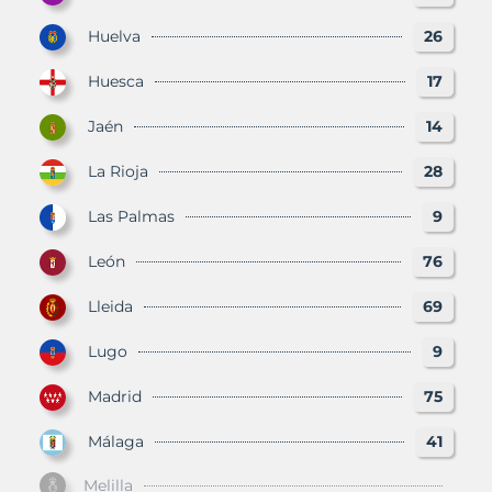
Huelva
26
Huesca
17
Jaén
14
La Rioja
28
Las Palmas
9
León
76
Lleida
69
Lugo
9
Madrid
75
Málaga
41
Melilla