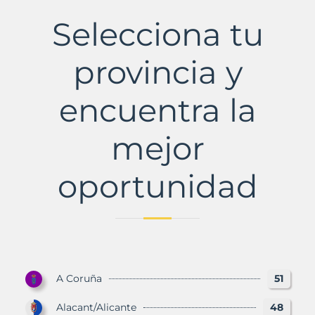
del
Rey
Selecciona tu
Municipio
con
Murbalands
provincia y
encuentra la
mejor
oportunidad
A Coruña
51
Alacant/Alicante
48