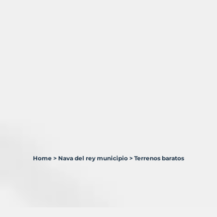
Home
>
Nava del rey municipio
>
Terrenos baratos
1
Terreno
en
venta
en
Nava