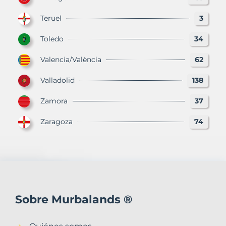
Teruel
3
Toledo
34
Valencia/València
62
Valladolid
138
Zamora
37
Zaragoza
74
Sobre Murbalands ®