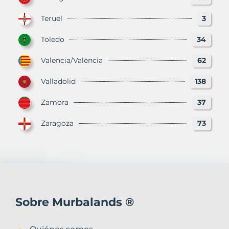
Teruel
3
Toledo
34
Valencia/València
62
Valladolid
138
Zamora
37
Zaragoza
73
Sobre Murbalands ®