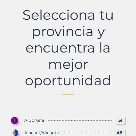
Municipio
con
Selecciona tu
Murbalands
provincia y
encuentra la
mejor
oportunidad
A Coruña
51
Alacant/Alicante
48