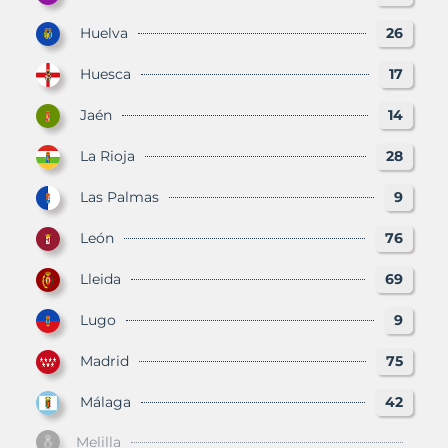
Huelva
26
Huesca
17
Jaén
14
La Rioja
28
Las Palmas
9
León
76
Lleida
69
Lugo
9
Madrid
75
Málaga
42
Melilla