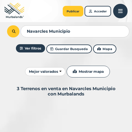
Publicar
Acceder
Ver filtros
Guardar Busqueda
Mapa
Ordenar resultados
Mostrar mapa
Mejor valorados
3 Terrenos en venta en Navarcles Municipio
con Murbalands