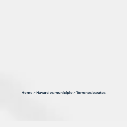
Home
>
Navarcles municipio
>
Terrenos baratos
3
Terrenos
en
venta
en
Navarcles