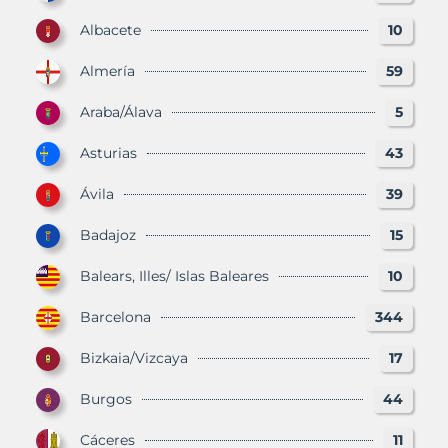
Albacete
10
Almería
59
Araba/Álava
5
Asturias
43
Ávila
39
Badajoz
15
Balears, Illes/ Islas Baleares
10
Barcelona
344
Bizkaia/Vizcaya
17
Burgos
44
Cáceres
11