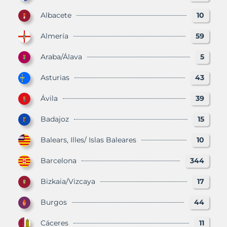
Albacete
10
Almería
59
Araba/Álava
5
Asturias
43
Ávila
39
Badajoz
15
Balears, Illes/ Islas Baleares
10
Barcelona
344
Bizkaia/Vizcaya
17
Burgos
44
Cáceres
11