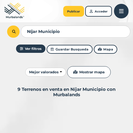
Publicar
Acceder
Ver filtros
Guardar Busqueda
Mapa
Ordenar resultados
Mostrar mapa
Mejor valorados
9 Terrenos en venta en Níjar Municipio con
Murbalands