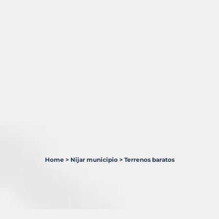
Home
>
Nijar municipio
>
Terrenos baratos
9
Terrenos
en
venta
en
Níjar