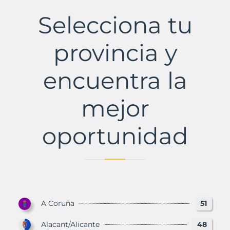
Municipio
con
Selecciona tu
Murbalands
provincia y
encuentra la
mejor
oportunidad
A Coruña
51
Alacant/Alicante
48