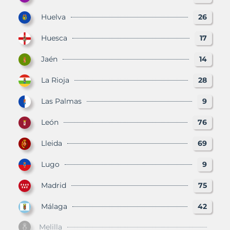
Huelva
26
Huesca
17
Jaén
14
La Rioja
28
Las Palmas
9
León
76
Lleida
69
Lugo
9
Madrid
75
Málaga
42
Melilla