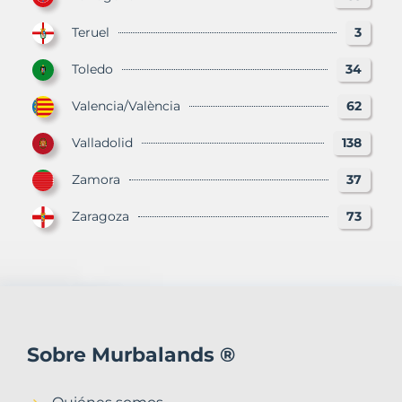
Teruel
3
Toledo
34
Valencia/València
62
Valladolid
138
Zamora
37
Zaragoza
73
Sobre Murbalands ®