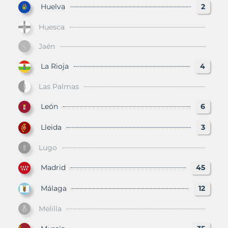
Huelva
2
Huesca
Jaén
La Rioja
4
Las Palmas
León
6
Lleida
3
Lugo
Madrid
45
Málaga
12
Melilla