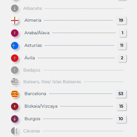
Albacete
Almería
19
Araba/Álava
1
Asturias
11
Ávila
2
Badajoz
Balears, Illes/ Islas Baleares
Barcelona
53
Bizkaia/Vizcaya
15
Burgos
10
Cáceres