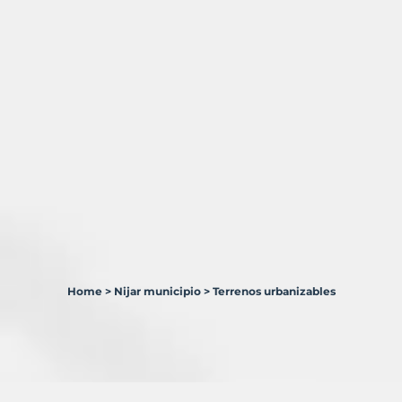
Home
>
Nijar municipio
>
Terrenos urbanizables
2
Terrenos
en
venta
en
Níjar
Municipio