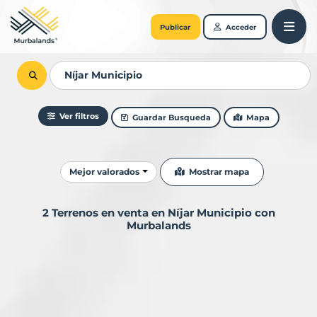
Publicar
Acceder
Ver filtros
Guardar Busqueda
Mapa
Ordenar resultados
Mostrar mapa
Mejor valorados
2 Terrenos en venta en Níjar Municipio con
Murbalands