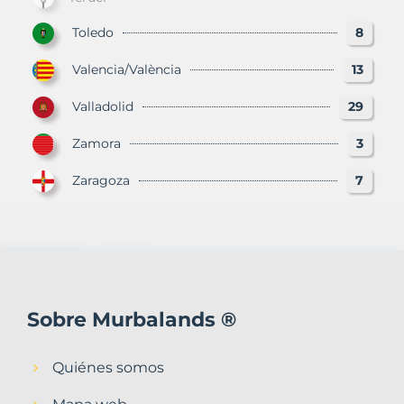
Toledo
8
Valencia/València
13
Valladolid
29
Zamora
3
Zaragoza
7
Sobre Murbalands ®
Quiénes somos