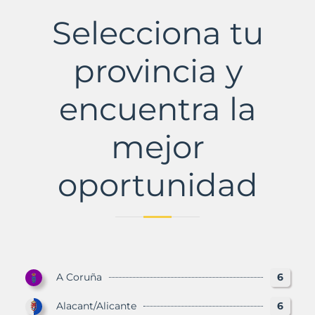
con
Selecciona tu
Murbalands
provincia y
encuentra la
mejor
oportunidad
A Coruña
6
Alacant/Alicante
6