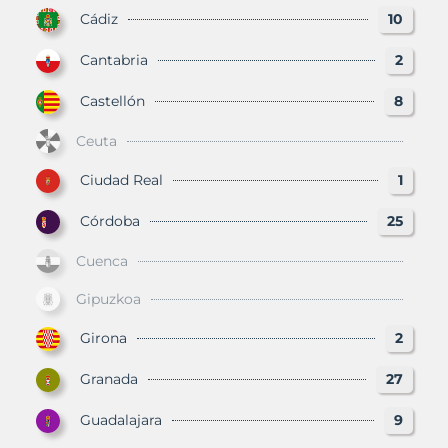
Cádiz
10
Cantabria
2
Castellón
8
Ceuta
Ciudad Real
1
Córdoba
25
Cuenca
Gipuzkoa
Girona
2
Granada
27
Guadalajara
9