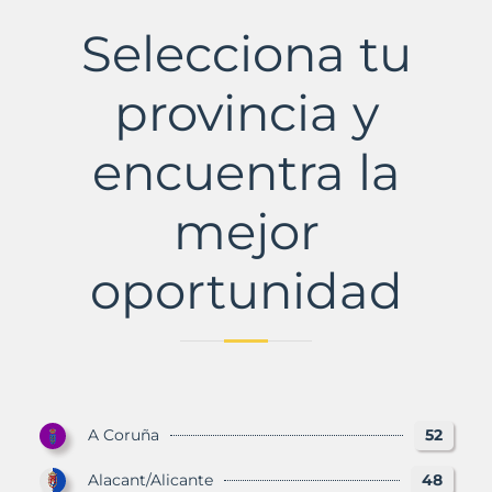
Municipio
con
Selecciona tu
Murbalands
provincia y
encuentra la
mejor
oportunidad
A Coruña
52
Alacant/Alicante
48