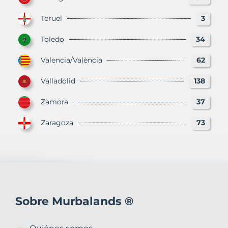
Teruel
3
Toledo
34
Valencia/València
62
Valladolid
138
Zamora
37
Zaragoza
73
Sobre Murbalands ®