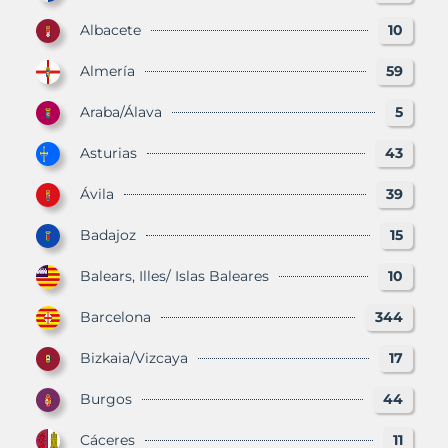
Albacete
10
Almería
59
Araba/Álava
5
Asturias
43
Ávila
39
Badajoz
15
Balears, Illes/ Islas Baleares
10
Barcelona
344
Bizkaia/Vizcaya
17
Burgos
44
Cáceres
11