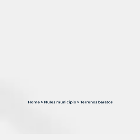
Home
>
Nules municipio
>
Terrenos baratos
0
Terrenos
en
venta
en
Nules