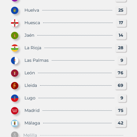
Huelva
25
Huesca
17
Jaén
14
La Rioja
28
Las Palmas
9
León
76
Lleida
69
Lugo
9
Madrid
75
Málaga
42
Melilla