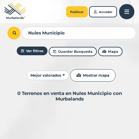
Publicar
Acceder
Ver filtros
Guardar Busqueda
Mapa
Ordenar resultados
Mostrar mapa
Mejor valorados
0 Terrenos en venta en Nules Municipio con
Murbalands