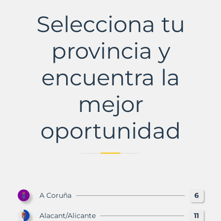
Municipio
con
Selecciona tu
Murbalands
provincia y
encuentra la
mejor
oportunidad
A Coruña
6
Alacant/Alicante
11