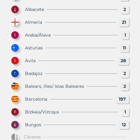
Albacete
2
Almería
21
Araba/Álava
1
Asturias
11
Ávila
28
Badajoz
2
Balears, Illes/ Islas Baleares
2
Barcelona
197
Bizkaia/Vizcaya
1
Burgos
12
Cáceres