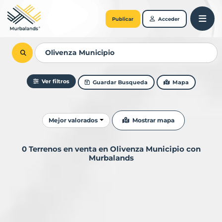
Publicar
Acceder
Ver filtros
Guardar Busqueda
Mapa
Ordenar resultados
Mostrar mapa
Mejor valorados
0 Terrenos en venta en Olivenza Municipio con
Murbalands