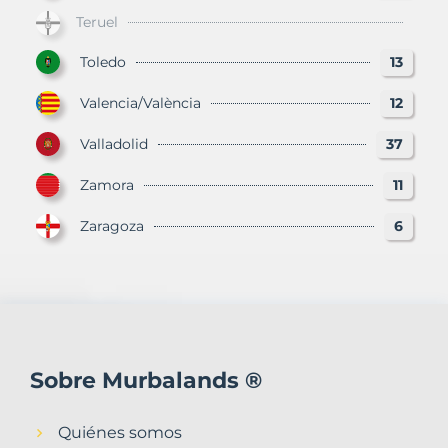
Teruel
Toledo
13
Valencia/València
12
Valladolid
37
Zamora
11
Zaragoza
6
Sobre Murbalands ®
Quiénes somos