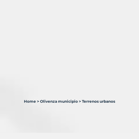
Home
>
Olivenza municipio
>
Terrenos urbanos
0
Terrenos
en
venta
en
Olivenza