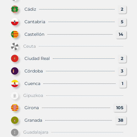
Cádiz
2
Cantabria
5
Castellón
14
Ceuta
Ciudad Real
2
Córdoba
3
Cuenca
1
Gipuzkoa
Girona
105
Granada
38
Guadalajara