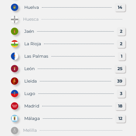
Huelva
14
Huesca
Jaén
2
La Rioja
2
Las Palmas
1
León
25
Lleida
39
Lugo
3
Madrid
18
Málaga
12
Melilla