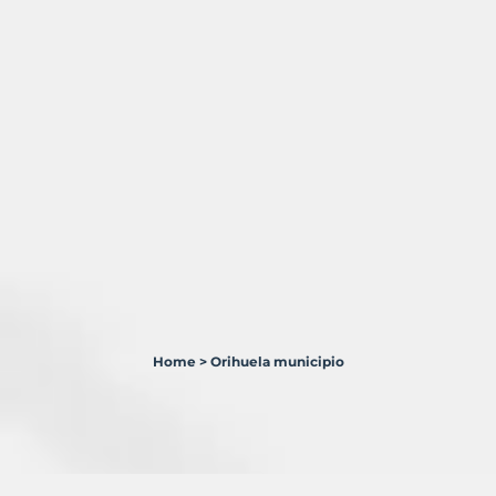
Home
>
Orihuela municipio
4
Terrenos
en
venta
en
Orihuela