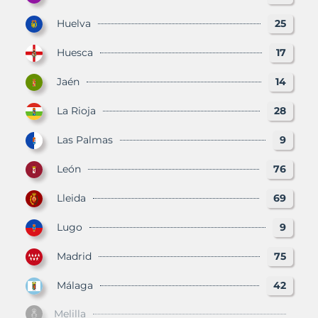
Huelva
25
Huesca
17
Jaén
14
La Rioja
28
Las Palmas
9
León
76
Lleida
69
Lugo
9
Madrid
75
Málaga
42
Melilla