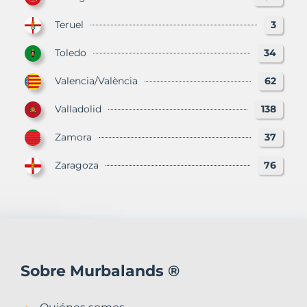
Teruel
3
Toledo
34
Valencia/València
62
Valladolid
138
Zamora
37
Zaragoza
76
Sobre Murbalands ®