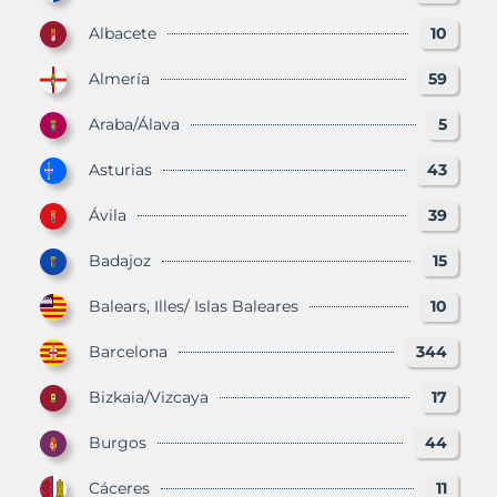
Albacete
10
Almería
59
Araba/Álava
5
Asturias
43
Ávila
39
Badajoz
15
Balears, Illes/ Islas Baleares
10
Barcelona
344
Bizkaia/Vizcaya
17
Burgos
44
Cáceres
11