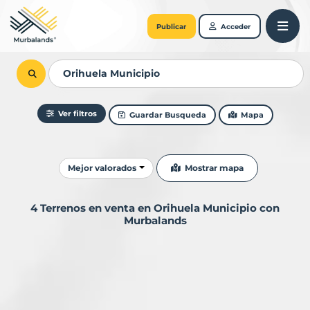
Publicar
Acceder
Ver filtros
Guardar Busqueda
Mapa
Ordenar resultados
Mostrar mapa
Mejor valorados
4 Terrenos en venta en Orihuela Municipio con
Murbalands