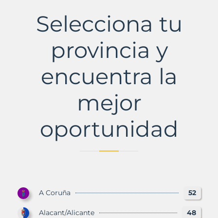
Municipio
con
Selecciona tu
Murbalands
provincia y
encuentra la
mejor
oportunidad
A Coruña
52
Alacant/Alicante
48