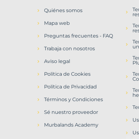
en
Te
Quiénes somos
Otero
re
de
Mapa web
Bodas
Te
re
Municipio
Preguntas frecuentes - FAQ
con
Te
un
Murbalands
Trabaja con nosotros
Home
Te
Aviso legal
>
Pl
Otero
Política de Cookies
de
Te
Co
bodas
municipio
Política de Privacidad
Te
>
he
Terrenos
Términos y Condiciones
baratos
Te
Sé nuestro proveedor
Us
Murbalands Academy
Us