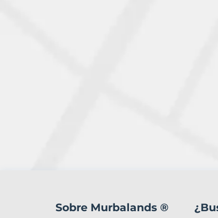
1
Terreno
en
Sobre Murbalands ®
¿Bu
venta