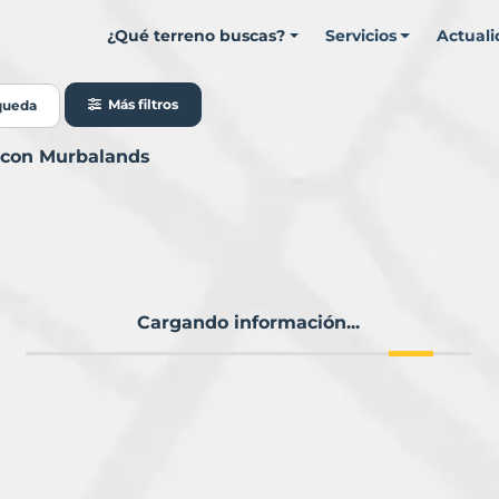
¿Qué terreno buscas?
Servicios
Actual
Más filtros
queda
o con Murbalands
Cargando información...