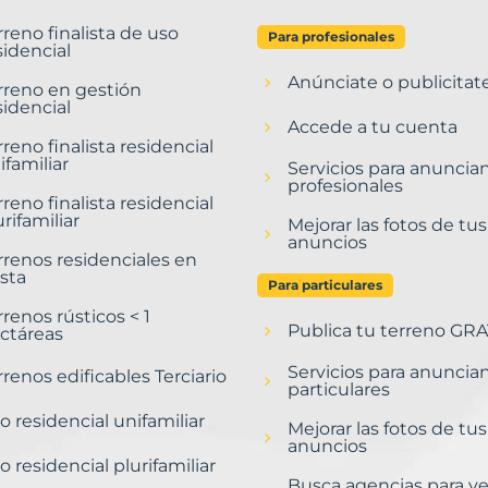
rreno finalista de uso
Para profesionales
sidencial
Anúnciate o publicitat
rreno en gestión
sidencial
Accede a tu cuenta
rreno finalista residencial
ifamiliar
Servicios para anuncia
profesionales
rreno finalista residencial
urifamiliar
Mejorar las fotos de tus
anuncios
rrenos residenciales en
sta
Para particulares
rrenos rústicos < 1
Publica tu terreno GRA
ctáreas
Servicios para anuncia
rrenos edificables Terciario
particulares
o residencial unifamiliar
Mejorar las fotos de tus
anuncios
o residencial plurifamiliar
Busca agencias para v