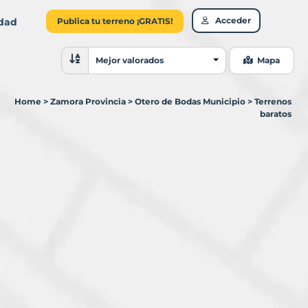
Acceder
idad
Publica tu terreno ¡GRATIS!
Ordenar resultados
Mejor valorados
Mapa
Home
>
Zamora Provincia
>
Otero de Bodas Municipio
>
Terrenos
baratos