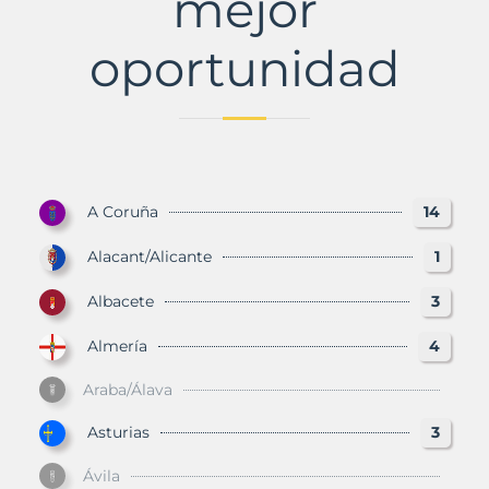
mejor
oportunidad
A Coruña
14
Alacant/Alicante
1
Albacete
3
Almería
4
Araba/Álava
Asturias
3
Ávila