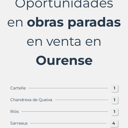
Oportunidades
Ourense
Provincia
con
en
obras paradas
Murbalands
en venta en
Ourense
Cartelle
1
Chandrexa de Queixa
1
Riós
1
Sarreaus
4