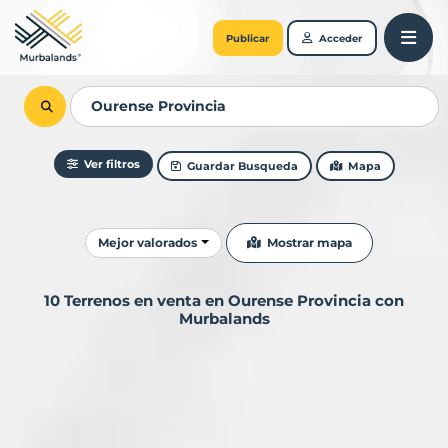
Publicar
Acceder
Ver filtros
Guardar Busqueda
Mapa
Ordenar resultados
Mostrar mapa
Mejor valorados
10 Terrenos en venta en Ourense Provincia con
Murbalands