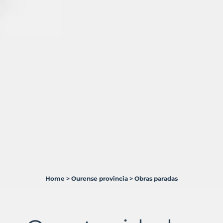
Home
>
Ourense provincia
>
Obras paradas
10
Terrenos
en
venta
en