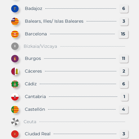
Badajoz
6
Balears, Illes/ Islas Baleares
3
Barcelona
15
Bizkaia/Vizcaya
Burgos
11
Cáceres
2
Cádiz
6
Cantabria
1
Castellón
4
Ceuta
Ciudad Real
3