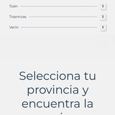
Toén
1
Trasmiras
1
Verín
1
Selecciona tu
provincia y
encuentra la