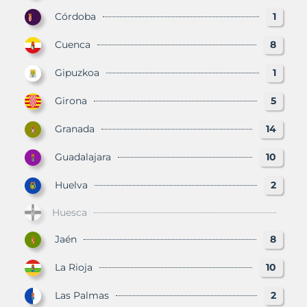
Córdoba
1
Cuenca
8
Gipuzkoa
1
Girona
5
Granada
14
Guadalajara
10
Huelva
2
Huesca
Jaén
8
La Rioja
10
Las Palmas
2