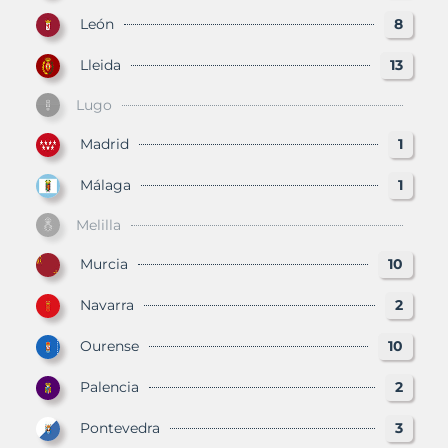
León
8
Lleida
13
Lugo
Madrid
1
Málaga
1
Melilla
Murcia
10
Navarra
2
Ourense
10
Palencia
2
Pontevedra
3