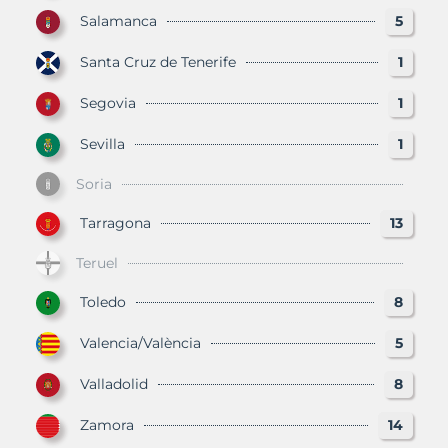
Salamanca
5
Santa Cruz de Tenerife
1
Segovia
1
Sevilla
1
Soria
Tarragona
13
Teruel
Toledo
8
Valencia/València
5
Valladolid
8
Zamora
14