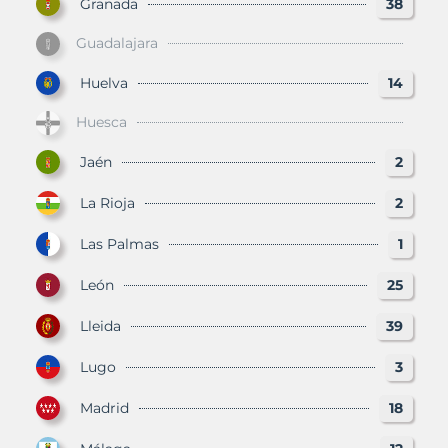
Granada
38
Guadalajara
Huelva
14
Huesca
Jaén
2
La Rioja
2
Las Palmas
1
León
25
Lleida
39
Lugo
3
Madrid
18