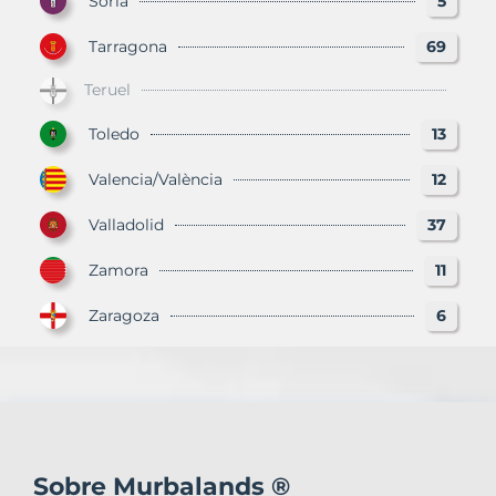
Soria
5
Tarragona
69
Teruel
Toledo
13
Valencia/València
12
Valladolid
37
Zamora
11
Zaragoza
6
Sobre Murbalands ®