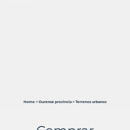
Home
>
Ourense provincia
>
Terrenos urbanos
1
Terreno
en
venta
en