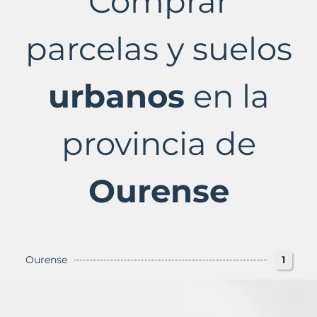
Comprar
Ourense
Provincia
con
parcelas y suelos
Murbalands
urbanos
en la
provincia de
Ourense
Ourense
1