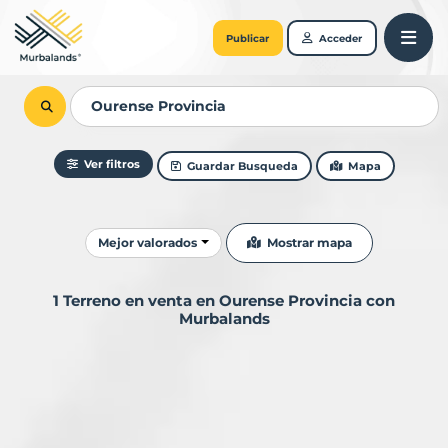
Publicar
Acceder
Ver filtros
Guardar Busqueda
Mapa
Ordenar resultados
Mostrar mapa
Mejor valorados
1 Terreno en venta en Ourense Provincia con
Murbalands