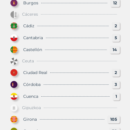
Burgos
12
Cáceres
Cádiz
2
Cantabria
5
Castellón
14
Ceuta
Ciudad Real
2
Córdoba
3
Cuenca
1
Gipuzkoa
Girona
105