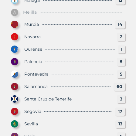
Málaga
12
Melilla
Murcia
14
Navarra
2
Ourense
1
Palencia
5
Pontevedra
5
Salamanca
60
Santa Cruz de Tenerife
3
Segovia
17
Sevilla
13