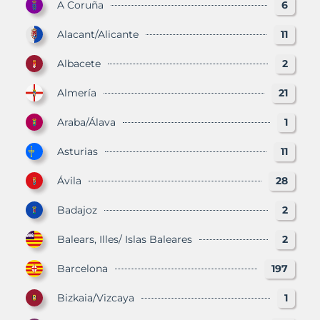
A Coruña
6
Alacant/Alicante
11
Albacete
2
Almería
21
Araba/Álava
1
Asturias
11
Ávila
28
Badajoz
2
Balears, Illes/ Islas Baleares
2
Barcelona
197
Bizkaia/Vizcaya
1