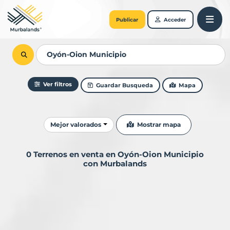
Publicar
Acceder
Ver filtros
Guardar Busqueda
Mapa
Ordenar resultados
Mostrar mapa
Mejor valorados
0 Terrenos en venta en Oyón-Oion Municipio
con Murbalands