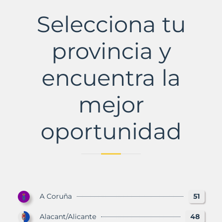
Oion
Municipio
Selecciona tu
con
Murbalands
provincia y
encuentra la
mejor
oportunidad
A Coruña
51
Alacant/Alicante
48