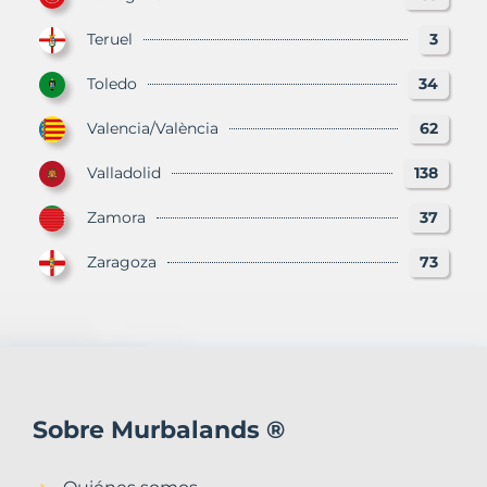
Teruel
3
Toledo
34
Valencia/València
62
Valladolid
138
Zamora
37
Zaragoza
73
Sobre Murbalands ®