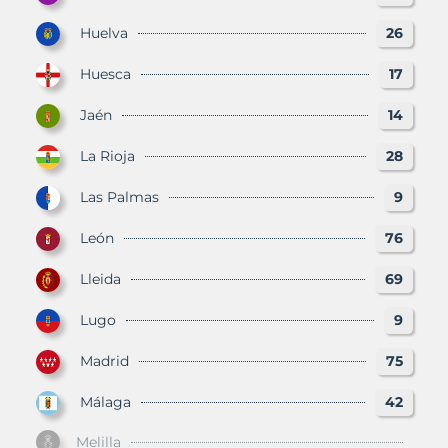
Huelva
26
Huesca
17
Jaén
14
La Rioja
28
Las Palmas
9
León
76
Lleida
69
Lugo
9
Madrid
75
Málaga
42
Melilla