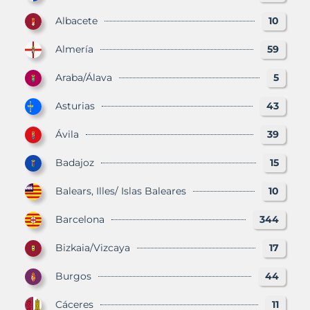
Albacete
10
Almería
59
Araba/Álava
5
Asturias
43
Ávila
39
Badajoz
15
Balears, Illes/ Islas Baleares
10
Barcelona
344
Bizkaia/Vizcaya
17
Burgos
44
Cáceres
11