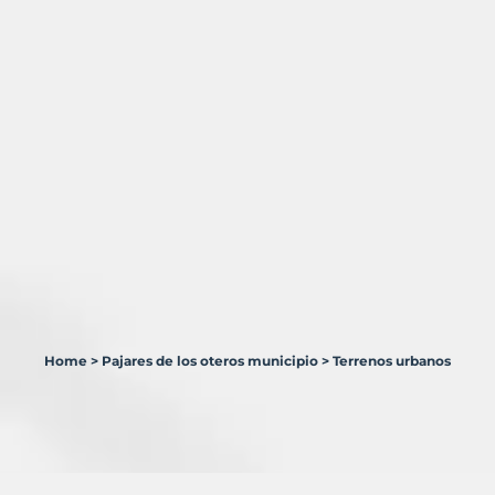
Home
>
Pajares de los oteros municipio
>
Terrenos urbanos
1
Terreno
en
venta
en
Pajares