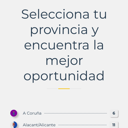
de
los
Selecciona tu
Oteros
Municipio
con
provincia y
Murbalands
encuentra la
mejor
oportunidad
A Coruña
6
Alacant/Alicante
11