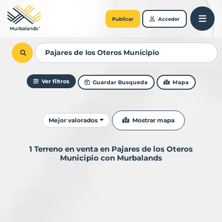
Publicar
Acceder
Ver filtros
Guardar Busqueda
Mapa
Ordenar resultados
Mostrar mapa
Mejor valorados
1 Terreno en venta en Pajares de los Oteros
Municipio con Murbalands