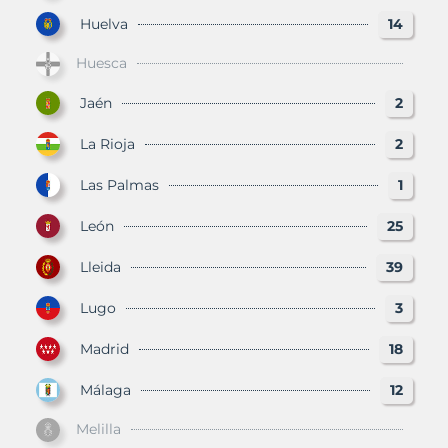
Huelva
14
Huesca
Jaén
2
La Rioja
2
Las Palmas
1
León
25
Lleida
39
Lugo
3
Madrid
18
Málaga
12
Melilla