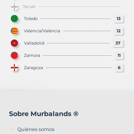
Teruel
Toledo
13
Valencia/València
12
Valladolid
37
Zamora
11
Zaragoza
6
Sobre Murbalands ®
Quiénes somos