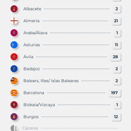
Albacete
2
Almería
21
Araba/Álava
1
Asturias
11
Ávila
28
Badajoz
2
Balears, Illes/ Islas Baleares
2
Barcelona
197
Bizkaia/Vizcaya
1
Burgos
12
Cáceres