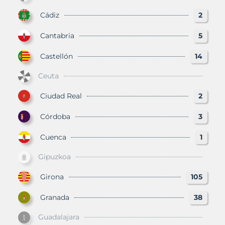
Cádiz
2
Cantabria
5
Castellón
14
Ceuta
Ciudad Real
2
Córdoba
3
Cuenca
1
Gipuzkoa
Girona
105
Granada
38
Guadalajara