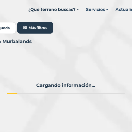
¿Qué terreno buscas?
Servicios
Actual
Más filtros
queda
on Murbalands
Cargando información...