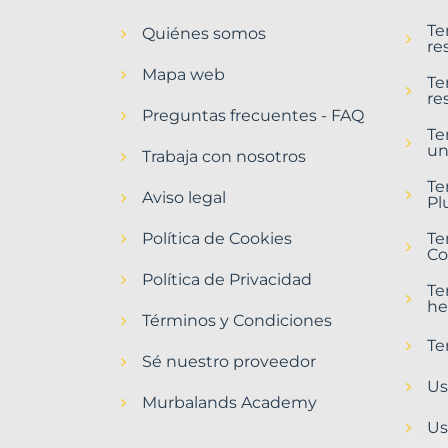
en
Te
Quiénes somos
Palafrugell
re
Municipio
Mapa web
con
Te
re
Murbalands
Preguntas frecuentes - FAQ
Te
Home
un
>
Trabaja con nosotros
Palafrugell
Te
municipio
Aviso legal
Pl
>
Terrenos
Política de Cookies
Te
baratos
Co
Política de Privacidad
Te
he
Términos y Condiciones
Te
Sé nuestro proveedor
Us
Murbalands Academy
Us