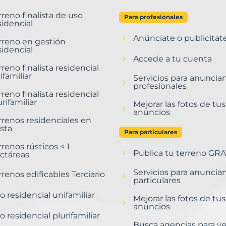
rreno finalista de uso
Para profesionales
sidencial
Anúnciate o publicitat
rreno en gestión
sidencial
Accede a tu cuenta
rreno finalista residencial
ifamiliar
Servicios para anuncia
profesionales
rreno finalista residencial
urifamiliar
Mejorar las fotos de tus
anuncios
rrenos residenciales en
sta
Para particulares
rrenos rústicos < 1
Publica tu terreno GRA
ctáreas
Servicios para anuncia
rrenos edificables Terciario
particulares
o residencial unifamiliar
Mejorar las fotos de tus
anuncios
o residencial plurifamiliar
Busca agencias para v