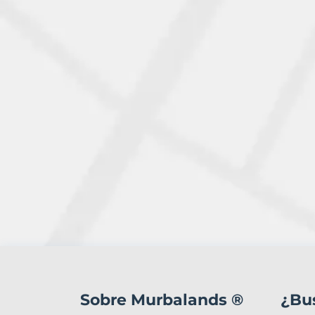
2
Terrenos
en
Sobre Murbalands ®
¿Bu
venta