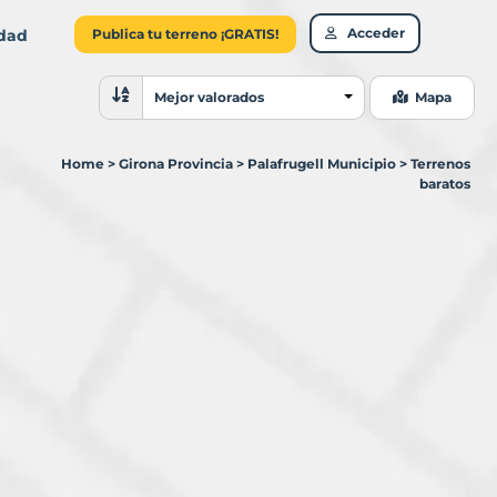
Acceder
idad
Publica tu terreno ¡GRATIS!
Ordenar resultados
Mejor valorados
Mapa
Home
>
Girona Provincia
>
Palafrugell Municipio
>
Terrenos
baratos