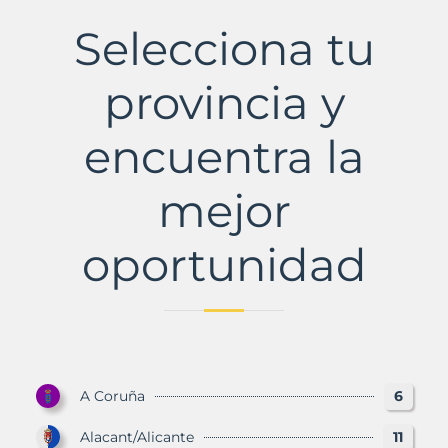
Municipio
con
Selecciona tu
Murbalands
provincia y
encuentra la
mejor
oportunidad
A Coruña
6
Alacant/Alicante
11