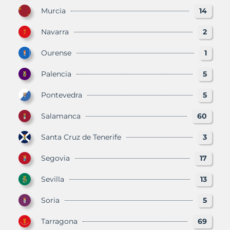
Murcia
14
Navarra
2
Ourense
1
Palencia
5
Pontevedra
5
Salamanca
60
Santa Cruz de Tenerife
3
Segovia
17
Sevilla
13
Soria
5
Tarragona
69