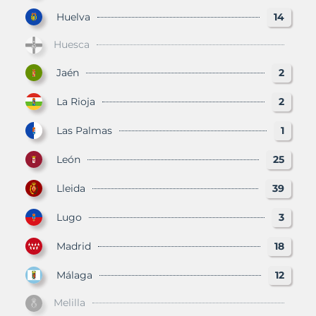
Huelva
14
Huesca
Jaén
2
La Rioja
2
Las Palmas
1
León
25
Lleida
39
Lugo
3
Madrid
18
Málaga
12
Melilla