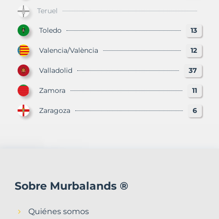
Teruel
Toledo
13
Valencia/València
12
Valladolid
37
Zamora
11
Zaragoza
6
Sobre Murbalands ®
Quiénes somos