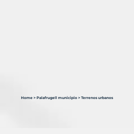
Home
>
Palafrugell municipio
>
Terrenos urbanos
2
Terrenos
en
venta
en
Palafrugell