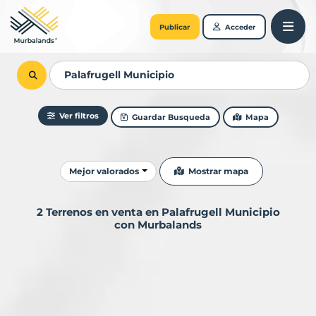
Publicar
Acceder
Ver filtros
Guardar Busqueda
Mapa
Ordenar resultados
Mostrar mapa
Mejor valorados
2 Terrenos en venta en Palafrugell Municipio
con Murbalands