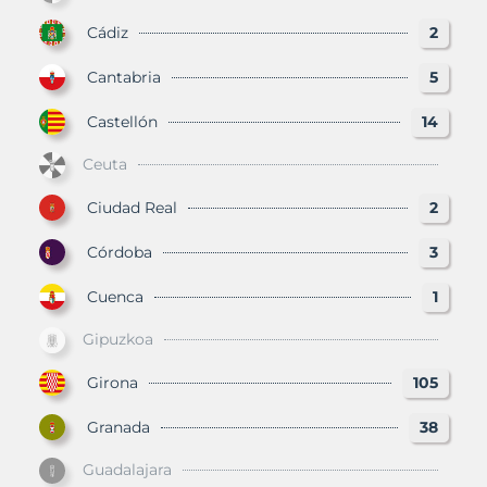
Cádiz
2
Cantabria
5
Castellón
14
Ceuta
Ciudad Real
2
Córdoba
3
Cuenca
1
Gipuzkoa
Girona
105
Granada
38
Guadalajara