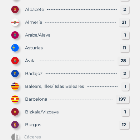
Albacete
2
Almería
21
Araba/Álava
1
Asturias
11
Ávila
28
Badajoz
2
Balears, Illes/ Islas Baleares
1
Barcelona
197
Bizkaia/Vizcaya
1
Burgos
12
Cáceres