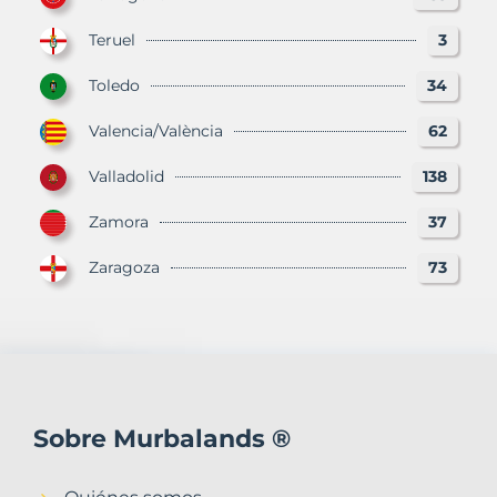
Teruel
3
Toledo
34
Valencia/València
62
Valladolid
138
Zamora
37
Zaragoza
73
Sobre Murbalands ®