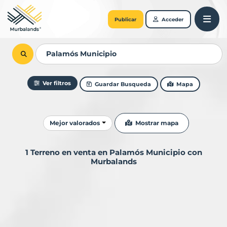
Publicar
Acceder
Ver filtros
Guardar Busqueda
Mapa
Ordenar resultados
Mostrar mapa
Mejor valorados
1 Terreno en venta en Palamós Municipio con
Murbalands