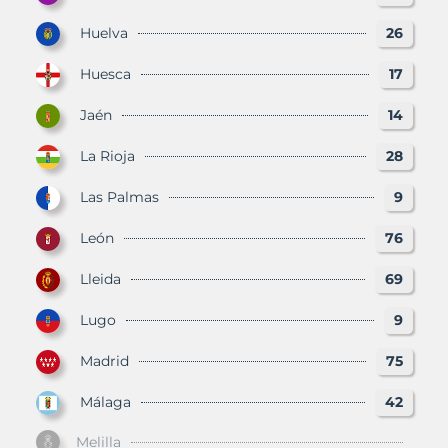
Huelva
26
Huesca
17
Jaén
14
La Rioja
28
Las Palmas
9
León
76
Lleida
69
Lugo
9
Madrid
75
Málaga
42
Melilla