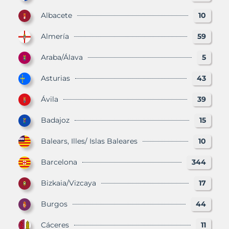
Albacete
10
Almería
59
Araba/Álava
5
Asturias
43
Ávila
39
Badajoz
15
Balears, Illes/ Islas Baleares
10
Barcelona
344
Bizkaia/Vizcaya
17
Burgos
44
Cáceres
11