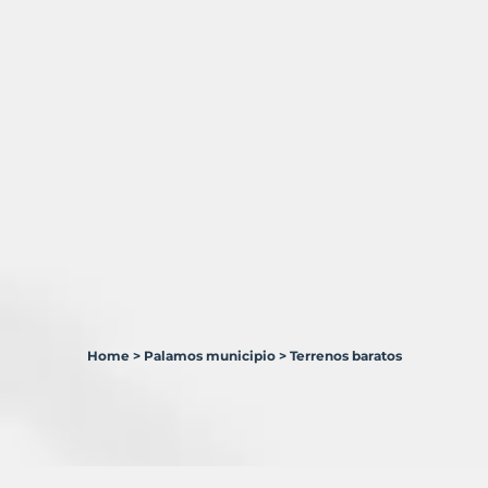
Home
>
Palamos municipio
>
Terrenos baratos
1
Terreno
en
venta
en
Palamós