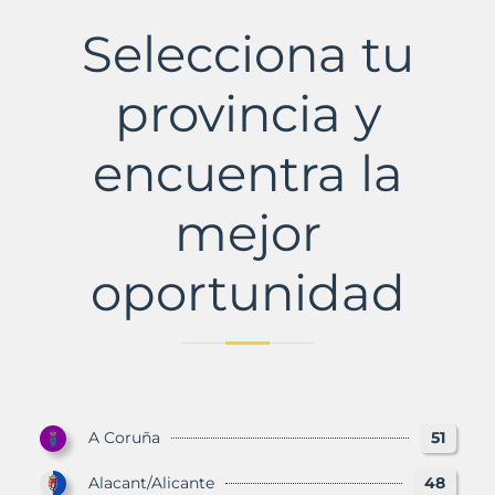
Municipio
con
Selecciona tu
Murbalands
provincia y
encuentra la
mejor
oportunidad
A Coruña
51
Alacant/Alicante
48