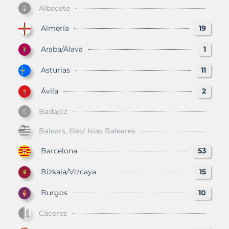
Albacete
Almería
19
Araba/Álava
1
Asturias
11
Ávila
2
Badajoz
Balears, Illes/ Islas Baleares
Barcelona
53
Bizkaia/Vizcaya
15
Burgos
10
Cáceres