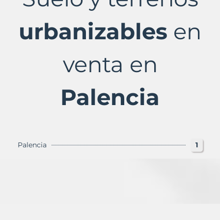
Palencia
Provincia
con
urbanizables
en
Murbalands
venta en
Palencia
Palencia
1