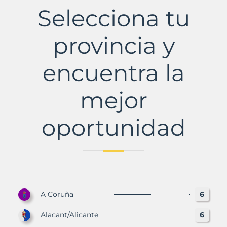
Selecciona tu
provincia y
encuentra la
mejor
oportunidad
A Coruña
6
Alacant/Alicante
6