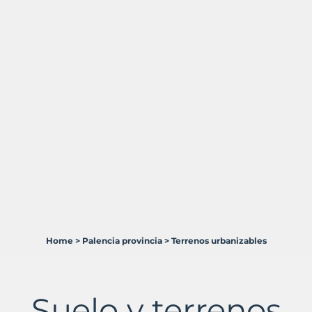
Home
>
Palencia provincia
>
Terrenos urbanizables
1
Terreno
en
venta
Suelo y terrenos
en