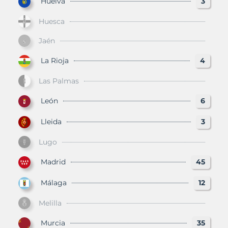
Huelva
3
Huesca
Jaén
La Rioja
4
Las Palmas
León
6
Lleida
3
Lugo
Madrid
45
Málaga
12
Melilla
Murcia
35