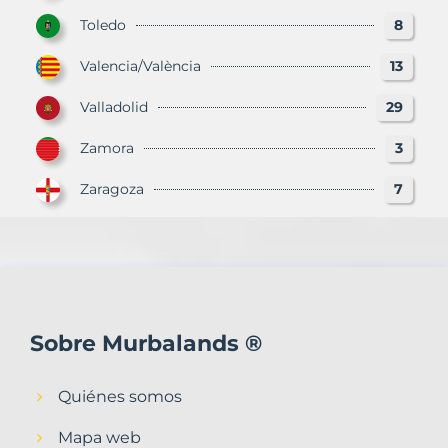
Toledo
8
Valencia/València
13
Valladolid
29
Zamora
3
Zaragoza
7
Sobre Murbalands ®
Quiénes somos
Mapa web