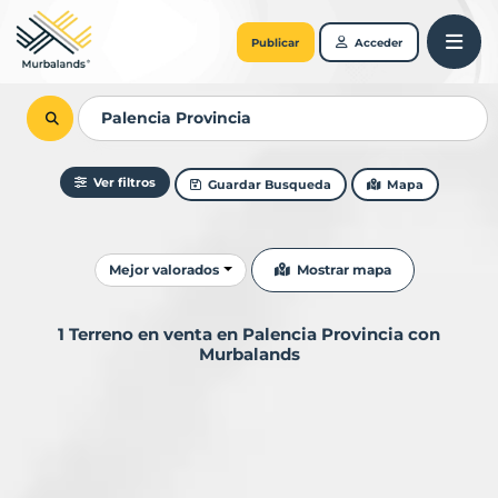
Publicar
Acceder
Ver filtros
Guardar Busqueda
Mapa
Ordenar resultados
Mostrar mapa
Mejor valorados
1 Terreno en venta en Palencia Provincia con
Murbalands