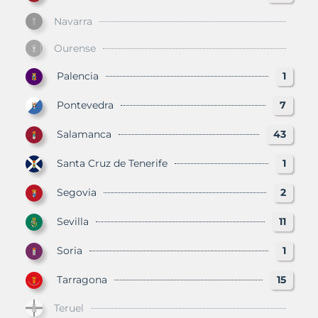
Navarra
Ourense
Palencia
1
Pontevedra
7
Salamanca
43
Santa Cruz de Tenerife
1
Segovia
2
Sevilla
11
Soria
1
Tarragona
15
Teruel