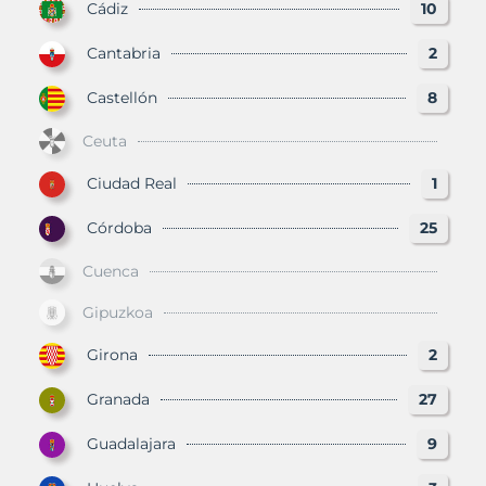
Cádiz
10
Cantabria
2
Castellón
8
Ceuta
Ciudad Real
1
Córdoba
25
Cuenca
Gipuzkoa
Girona
2
Granada
27
Guadalajara
9