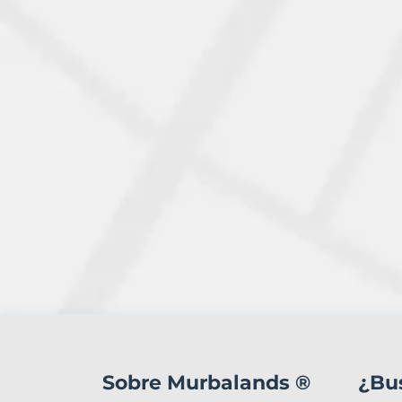
1
Terreno
en
Sobre Murbalands ®
¿Bu
venta