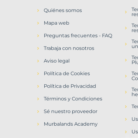
en
Te
Quiénes somos
Páramo
re
del
Mapa web
Sil
Te
re
Municipio
Preguntas frecuentes - FAQ
con
Te
un
Murbalands
Trabaja con nosotros
Home
Te
Aviso legal
>
Pl
Paramo
Política de Cookies
del
Te
Co
sil
municipio
Política de Privacidad
Te
>
he
Terrenos
Términos y Condiciones
baratos
Te
Sé nuestro proveedor
Us
Murbalands Academy
Us