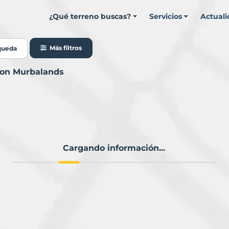
¿Qué terreno buscas?
Servicios
Actual
Más filtros
queda
 con Murbalands
Cargando información...