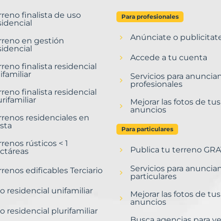
rreno finalista de uso
Para profesionales
sidencial
Anúnciate o publicitat
rreno en gestión
sidencial
Accede a tu cuenta
rreno finalista residencial
ifamiliar
Servicios para anuncia
profesionales
rreno finalista residencial
urifamiliar
Mejorar las fotos de tus
anuncios
rrenos residenciales en
sta
Para particulares
rrenos rústicos < 1
Publica tu terreno GRA
ctáreas
Servicios para anuncia
rrenos edificables Terciario
particulares
o residencial unifamiliar
Mejorar las fotos de tus
anuncios
o residencial plurifamiliar
Busca agencias para v