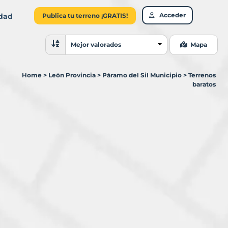
Acceder
idad
Publica tu terreno ¡GRATIS!
Ordenar resultados
Mejor valorados
Mapa
Home
>
León Provincia
>
Páramo del Sil Municipio
>
Terrenos
baratos