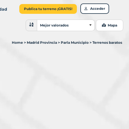
Acceder
idad
Publica tu terreno ¡GRATIS!
Ordenar resultados
Mejor valorados
Mapa
Home
>
Madrid Provincia
>
Parla Municipio
>
Terrenos baratos