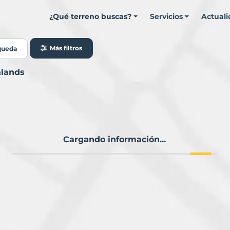
¿Qué terreno buscas?
Servicios
Actual
Más filtros
queda
alands
Cargando información...