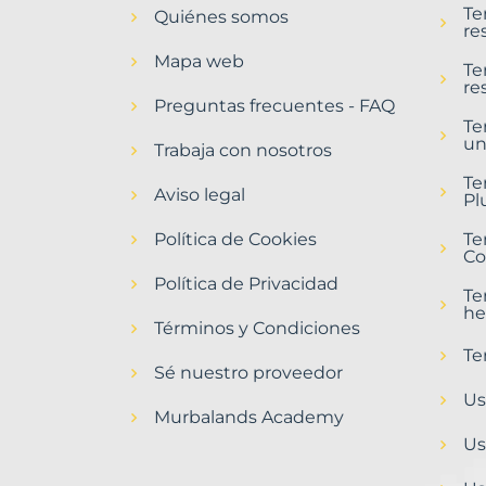
Te
Quiénes somos
Parla
re
Municipio
Mapa web
con
Te
re
Murbalands
Preguntas frecuentes - FAQ
Te
Home
un
>
Trabaja con nosotros
Parla
Te
municipio
Aviso legal
Pl
>
Terrenos
Política de Cookies
Te
baratos
Co
Política de Privacidad
Te
he
Términos y Condiciones
Te
Sé nuestro proveedor
Us
Murbalands Academy
Us