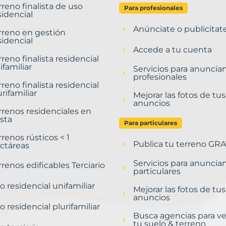
rreno finalista de uso
Para profesionales
sidencial
Anúnciate o publicitat
rreno en gestión
sidencial
Accede a tu cuenta
rreno finalista residencial
ifamiliar
Servicios para anuncia
profesionales
rreno finalista residencial
urifamiliar
Mejorar las fotos de tus
anuncios
rrenos residenciales en
sta
Para particulares
rrenos rústicos < 1
Publica tu terreno GRA
ctáreas
Servicios para anuncia
rrenos edificables Terciario
particulares
o residencial unifamiliar
Mejorar las fotos de tus
anuncios
o residencial plurifamiliar
Busca agencias para v
tu suelo & terreno