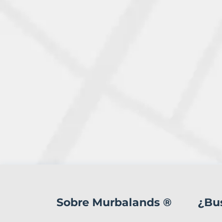
1
Terreno
en
Sobre Murbalands ®
¿Bu
venta
en