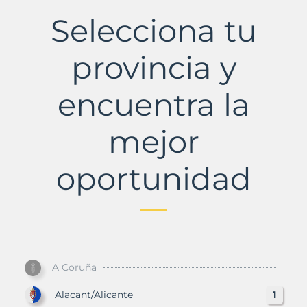
Municipio
Selecciona tu
con
Murbalands
provincia y
encuentra la
mejor
oportunidad
A Coruña
Alacant/Alicante
1