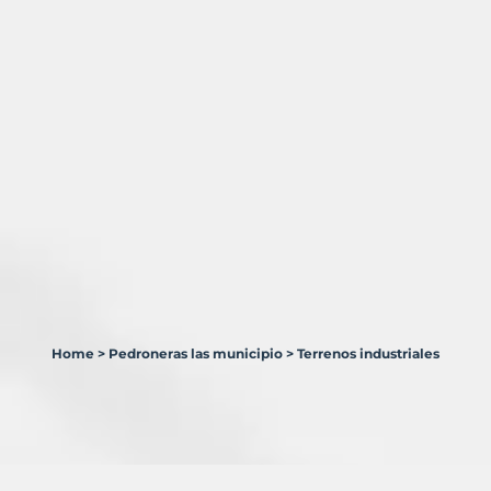
Home
>
Pedroneras las municipio
>
Terrenos industriales
1
Terreno
en
venta
en
Pedroñeras,
Las