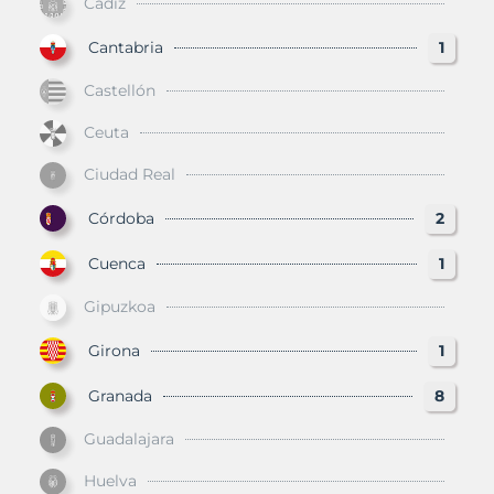
Cádiz
Cantabria
1
Castellón
Ceuta
Ciudad Real
Córdoba
2
Cuenca
1
Gipuzkoa
Girona
1
Granada
8
Guadalajara
Huelva