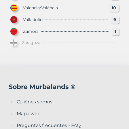
Valencia/València
10
Valladolid
9
Zamora
1
Zaragoza
Sobre Murbalands ®
Quiénes somos
Mapa web
Preguntas frecuentes - FAQ