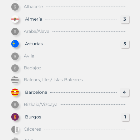
Albacete
Almería
3
Araba/Álava
Asturias
5
Ávila
Badajoz
Balears, Illes/ Islas Baleares
Barcelona
4
Bizkaia/Vizcaya
Burgos
1
Cáceres