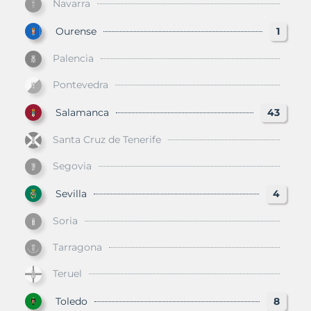
Navarra
Ourense
1
Palencia
Pontevedra
Salamanca
43
Santa Cruz de Tenerife
Segovia
Sevilla
4
Soria
Tarragona
Teruel
Toledo
8