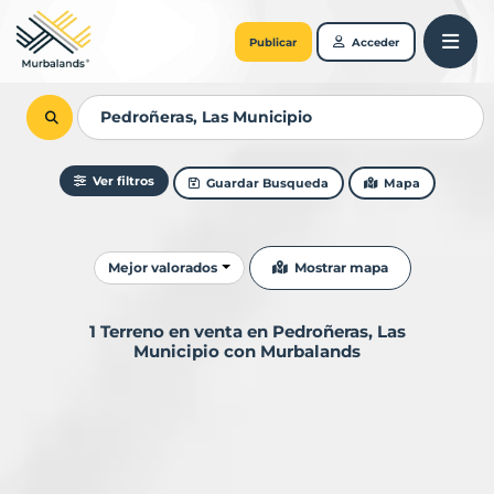
Publicar
Acceder
Ver filtros
Guardar Busqueda
Mapa
Ordenar resultados
Mostrar mapa
Mejor valorados
1 Terreno en venta en Pedroñeras, Las
Municipio con Murbalands