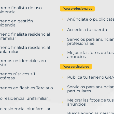
rreno finalista de uso
Para profesionales
sidencial
Anúnciate o publicitat
rreno en gestión
sidencial
Accede a tu cuenta
rreno finalista residencial
ifamiliar
Servicios para anuncia
profesionales
rreno finalista residencial
urifamiliar
Mejorar las fotos de tus
anuncios
rrenos residenciales en
sta
Para particulares
rrenos rústicos < 1
Publica tu terreno GRA
ctáreas
Servicios para anuncia
rrenos edificables Terciario
particulares
o residencial unifamiliar
Mejorar las fotos de tus
anuncios
o residencial plurifamiliar
Busca agencias para v