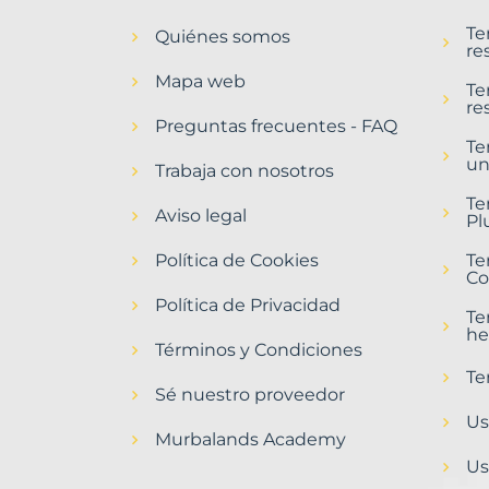
en
Te
Quiénes somos
Picassent
re
Municipio
Mapa web
con
Te
re
Murbalands
Preguntas frecuentes - FAQ
Te
Home
un
>
Trabaja con nosotros
Picassent
Te
municipio
Aviso legal
Pl
>
Terrenos
Política de Cookies
Te
urbanos
Co
Política de Privacidad
Te
he
Términos y Condiciones
Te
Sé nuestro proveedor
Us
Murbalands Academy
Us