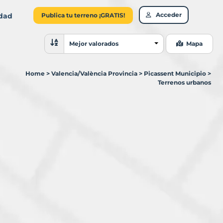
Acceder
idad
Publica tu terreno ¡GRATIS!
Ordenar resultados
Mejor valorados
Mapa
Home
>
Valencia/València Provincia
>
Picassent Municipio
>
Terrenos urbanos