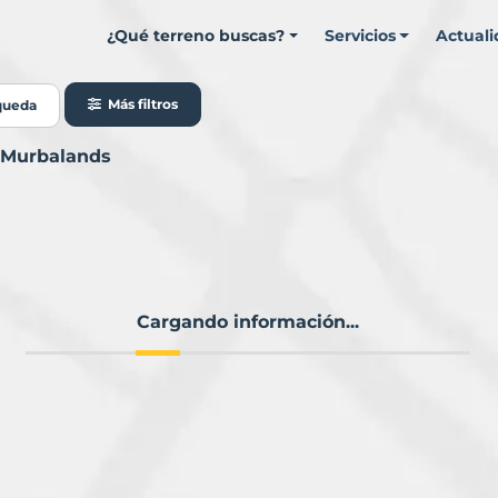
¿Qué terreno buscas?
Servicios
Actual
Más filtros
queda
n Murbalands
Cargando información...