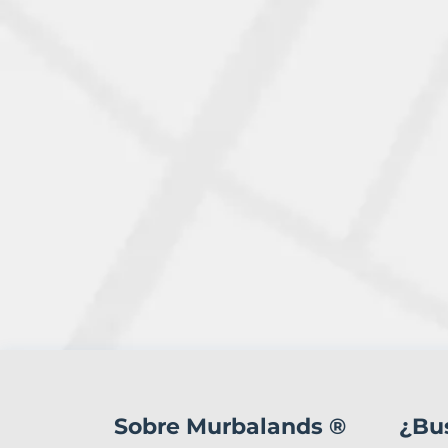
0
Terrenos
en
Sobre Murbalands ®
¿Bu
venta