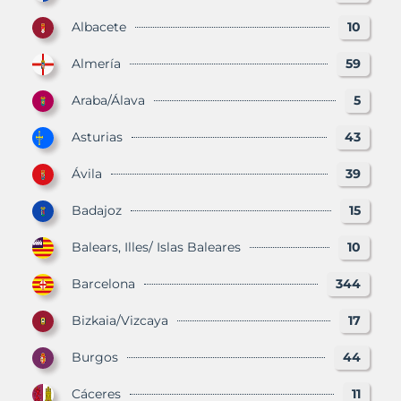
Albacete
10
Almería
59
Araba/Álava
5
Asturias
43
Ávila
39
Badajoz
15
Balears, Illes/ Islas Baleares
10
Barcelona
344
Bizkaia/Vizcaya
17
Burgos
44
Cáceres
11