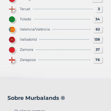
Teruel
3
Toledo
34
Valencia/València
62
Valladolid
138
Zamora
37
Zaragoza
76
Sobre Murbalands ®