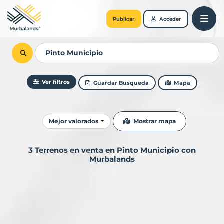
Publicar
Acceder
Ver filtros
Guardar Busqueda
Mapa
Ordenar resultados
Mostrar mapa
Mejor valorados
3 Terrenos en venta en Pinto Municipio con
Murbalands