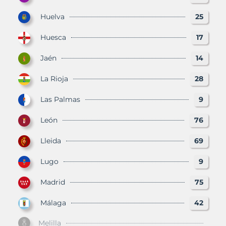
Huelva
25
Huesca
17
Jaén
14
La Rioja
28
Las Palmas
9
León
76
Lleida
69
Lugo
9
Madrid
75
Málaga
42
Melilla