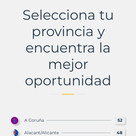
Municipio
con
Selecciona tu
Murbalands
provincia y
encuentra la
mejor
oportunidad
A Coruña
52
Alacant/Alicante
48