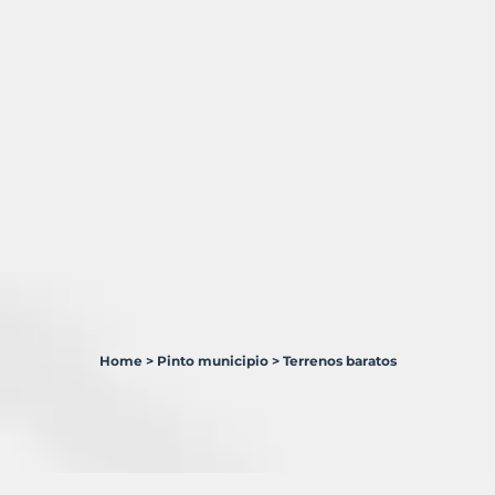
Home
>
Pinto municipio
>
Terrenos baratos
3
Terrenos
en
venta
en
Pinto