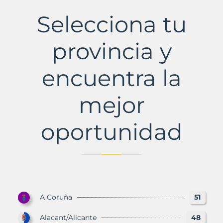
de
Farnals,
Selecciona tu
la
Municipio
con
provincia y
Murbalands
encuentra la
mejor
oportunidad
A Coruña
51
Alacant/Alicante
48