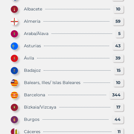
Albacete
10
Almería
59
Araba/Álava
5
Asturias
43
Ávila
39
Badajoz
15
Balears, Illes/ Islas Baleares
10
Barcelona
344
Bizkaia/Vizcaya
17
Burgos
44
Cáceres
11