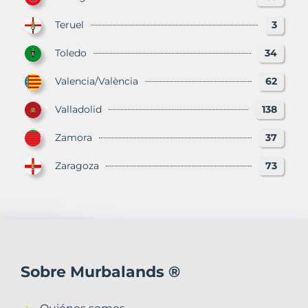
Teruel
3
Toledo
34
Valencia/València
62
Valladolid
138
Zamora
37
Zaragoza
73
Sobre Murbalands ®