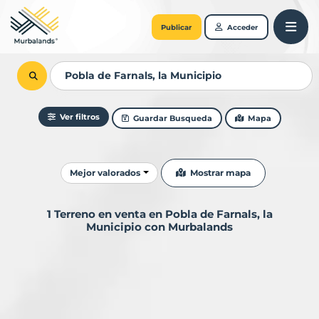
Publicar
Acceder
Ver filtros
Guardar Busqueda
Mapa
Ordenar resultados
Mostrar mapa
Mejor valorados
1 Terreno en venta en Pobla de Farnals, la
Municipio con Murbalands