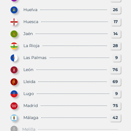
Huelva
26
Huesca
17
Jaén
14
La Rioja
28
Las Palmas
9
León
76
Lleida
69
Lugo
9
Madrid
75
Málaga
42
Melilla