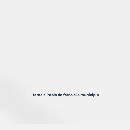
Home
>
Pobla de farnals la municipio
1
Terreno
en
venta
en
Pobla