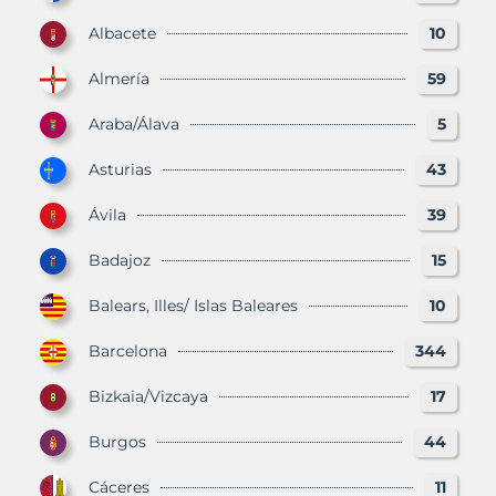
Albacete
10
Almería
59
Araba/Álava
5
Asturias
43
Ávila
39
Badajoz
15
Balears, Illes/ Islas Baleares
10
Barcelona
344
Bizkaia/Vizcaya
17
Burgos
44
Cáceres
11