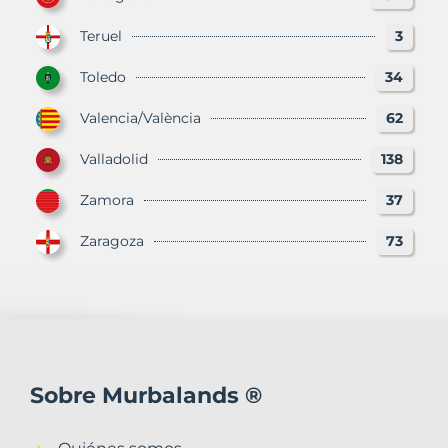
Teruel
3
Toledo
34
Valencia/València
62
Valladolid
138
Zamora
37
Zaragoza
73
Sobre Murbalands ®