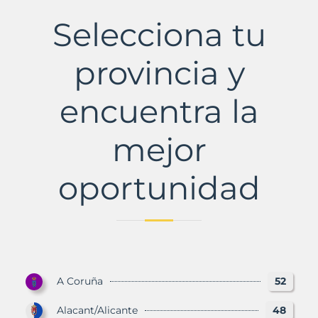
de
Montornès,
Selecciona tu
La
Municipio
con
provincia y
Murbalands
encuentra la
mejor
oportunidad
A Coruña
52
Alacant/Alicante
48