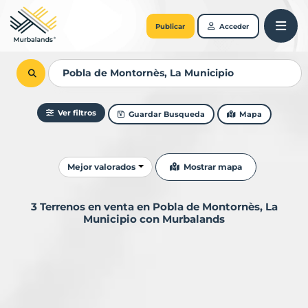
Publicar
Acceder
Ver filtros
Guardar Busqueda
Mapa
Ordenar resultados
Mostrar mapa
Mejor valorados
3 Terrenos en venta en Pobla de Montornès, La
Municipio con Murbalands