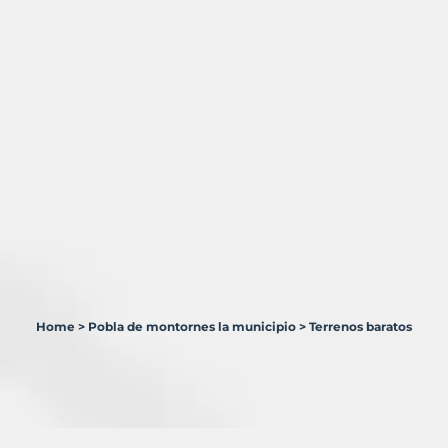
Home
>
Pobla de montornes la municipio
>
Terrenos baratos
3
Terrenos
en
venta
en
Pobla