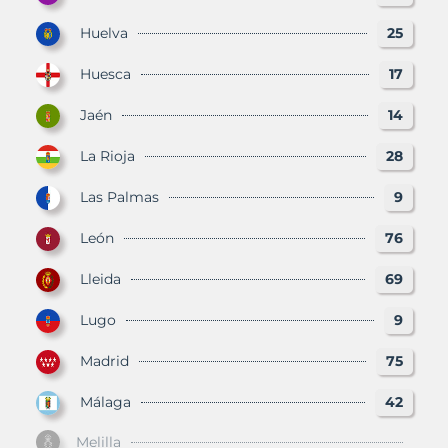
Huelva
25
Huesca
17
Jaén
14
La Rioja
28
Las Palmas
9
León
76
Lleida
69
Lugo
9
Madrid
75
Málaga
42
Melilla