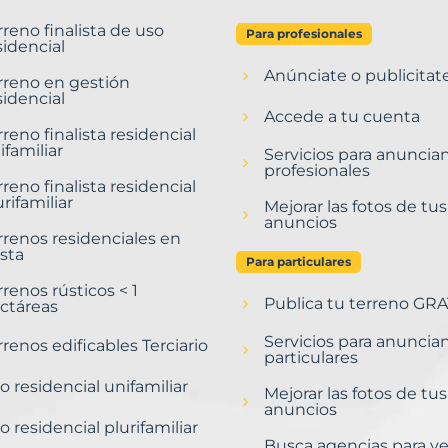
rreno finalista de uso
Para profesionales
sidencial
Anúnciate o publicitat
rreno en gestión
sidencial
Accede a tu cuenta
rreno finalista residencial
ifamiliar
Servicios para anuncia
profesionales
rreno finalista residencial
urifamiliar
Mejorar las fotos de tus
anuncios
rrenos residenciales en
sta
Para particulares
rrenos rústicos < 1
Publica tu terreno GRA
ctáreas
Servicios para anuncia
rrenos edificables Terciario
particulares
o residencial unifamiliar
Mejorar las fotos de tus
anuncios
o residencial plurifamiliar
Busca agencias para v