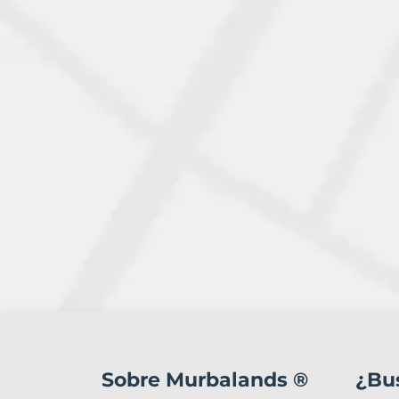
1
Terreno
en
Sobre Murbalands ®
¿Bu
venta