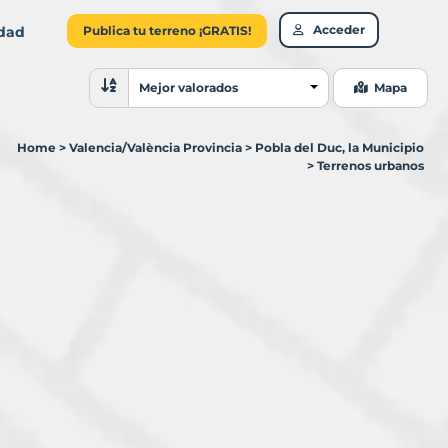
Acceder
idad
Publica tu terreno ¡GRATIS!
Ordenar resultados
Mejor valorados
Mapa
Home
>
Valencia/València Provincia
>
Pobla del Duc, la Municipio
>
Terrenos urbanos