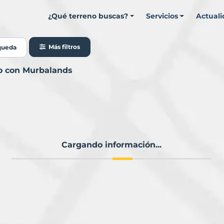
¿Qué terreno buscas?
Servicios
Actual
Más filtros
queda
io con Murbalands
Cargando información...