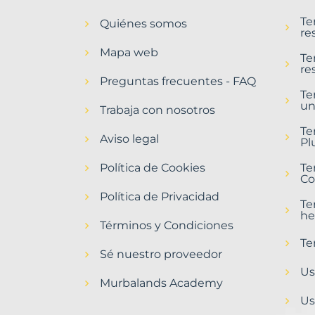
en
Te
Quiénes somos
Pobla
re
del
Mapa web
Duc,
Te
re
la
Preguntas frecuentes - FAQ
Municipio
Te
un
con
Trabaja con nosotros
Murbalands
Te
Aviso legal
Pl
Home
>
Política de Cookies
Te
Pobla
Co
del
Política de Privacidad
duc
Te
la
he
municipio
Términos y Condiciones
>
Te
Terrenos
Sé nuestro proveedor
urbanos
Us
Murbalands Academy
Us