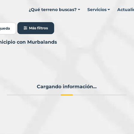
¿Qué terreno buscas?
Servicios
Actual
Más filtros
queda
nicipio con Murbalands
Cargando información...