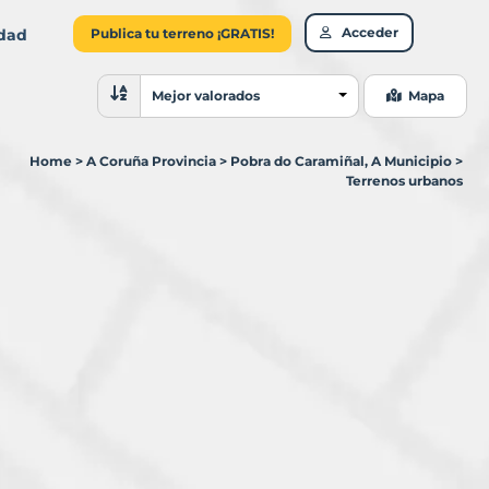
Acceder
idad
Publica tu terreno ¡GRATIS!
Ordenar resultados
Mejor valorados
Mapa
Home
>
A Coruña Provincia
>
Pobra do Caramiñal, A Municipio
>
Terrenos urbanos