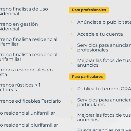
rreno finalista de uso
Para profesionales
sidencial
Anúnciate o publicitat
rreno en gestión
sidencial
Accede a tu cuenta
rreno finalista residencial
ifamiliar
Servicios para anuncia
profesionales
rreno finalista residencial
urifamiliar
Mejorar las fotos de tus
anuncios
rrenos residenciales en
sta
Para particulares
rrenos rústicos < 1
Publica tu terreno GRA
ctáreas
Servicios para anuncia
rrenos edificables Terciario
particulares
o residencial unifamiliar
Mejorar las fotos de tus
anuncios
o residencial plurifamiliar
Busca agencias para v