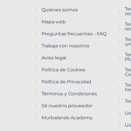
en
Te
Quiénes somos
Pobra
re
do
Mapa web
Caramiñal,
Te
re
A
Preguntas frecuentes - FAQ
Municipio
Te
un
con
Trabaja con nosotros
Murbalands
Te
Aviso legal
Pl
Home
>
Política de Cookies
Te
Pobra
Co
do
Política de Privacidad
caraminal
Te
a
he
municipio
Términos y Condiciones
>
Te
Terrenos
Sé nuestro proveedor
urbanos
Us
Murbalands Academy
Us