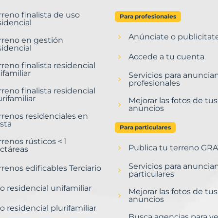
rreno finalista de uso
Para profesionales
sidencial
Anúnciate o publicitat
rreno en gestión
sidencial
Accede a tu cuenta
rreno finalista residencial
ifamiliar
Servicios para anuncia
profesionales
rreno finalista residencial
urifamiliar
Mejorar las fotos de tus
anuncios
rrenos residenciales en
sta
Para particulares
rrenos rústicos < 1
Publica tu terreno GRA
ctáreas
Servicios para anuncia
rrenos edificables Terciario
particulares
o residencial unifamiliar
Mejorar las fotos de tus
anuncios
o residencial plurifamiliar
Busca agencias para v