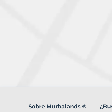
1
Terreno
en
Sobre Murbalands ®
¿Bu
venta