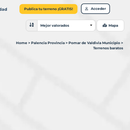
Acceder
idad
Publica tu terreno ¡GRATIS!
Ordenar resultados
Mejor valorados
Mapa
Home
>
Palencia Provincia
>
Pomar de Valdivia Municipio
>
Terrenos baratos