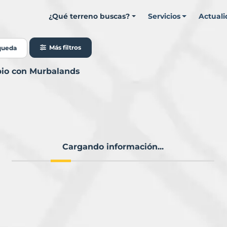
¿Qué terreno buscas?
Servicios
Actual
Más filtros
queda
pio con Murbalands
Cargando información...