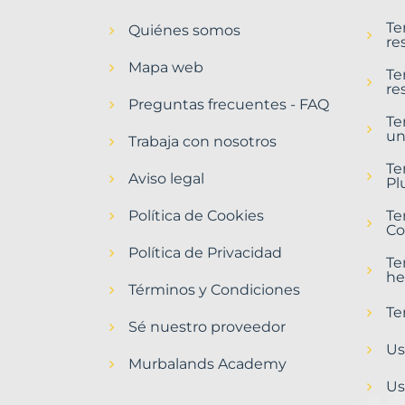
en
Te
Quiénes somos
Pomar
re
de
Mapa web
Valdivia
Te
re
Municipio
Preguntas frecuentes - FAQ
con
Te
un
Murbalands
Trabaja con nosotros
Home
Te
Aviso legal
>
Pl
Pomar
Política de Cookies
de
Te
Co
valdivia
municipio
Política de Privacidad
Te
>
he
Terrenos
Términos y Condiciones
baratos
Te
Sé nuestro proveedor
Us
Murbalands Academy
Us