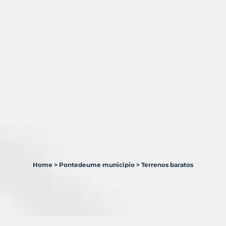
Home
>
Pontedeume municipio
>
Terrenos baratos
1
Terreno
en
venta
en
Pontedeume