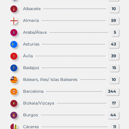
Albacete
10
Almería
59
Araba/Álava
5
Asturias
43
Ávila
39
Badajoz
15
Balears, Illes/ Islas Baleares
10
Barcelona
344
Bizkaia/Vizcaya
17
Burgos
44
Cáceres
11