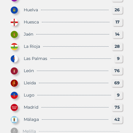
Huelva
26
Huesca
17
Jaén
14
La Rioja
28
Las Palmas
9
León
76
Lleida
69
Lugo
9
Madrid
75
Málaga
42
Melilla