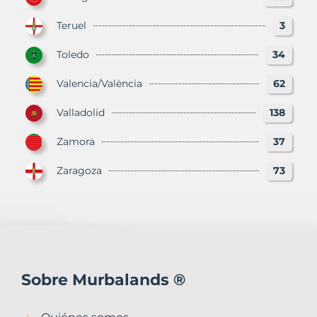
Teruel
3
Toledo
34
Valencia/València
62
Valladolid
138
Zamora
37
Zaragoza
73
Sobre Murbalands ®