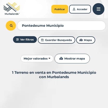
Publicar
Acceder
Ver filtros
Guardar Busqueda
Mapa
Ordenar resultados
Mostrar mapa
Mejor valorados
1 Terreno en venta en Pontedeume Municipio
con Murbalands