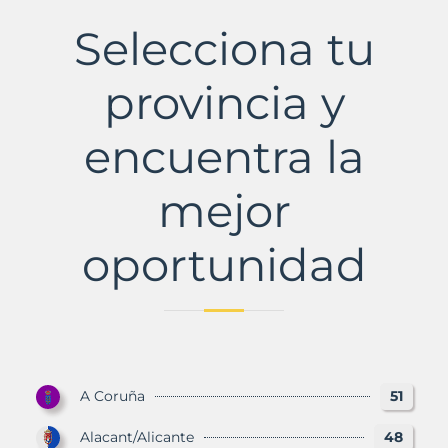
Municipio
con
Selecciona tu
Murbalands
provincia y
encuentra la
mejor
oportunidad
A Coruña
51
Alacant/Alicante
48