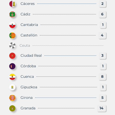
Cáceres
2
Cádiz
6
Cantabria
1
Castellón
4
Ceuta
Ciudad Real
3
Córdoba
1
Cuenca
8
Gipuzkoa
1
Girona
5
Granada
14