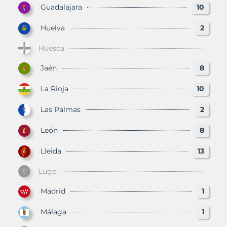
Guadalajara
10
Huelva
2
Huesca
Jaén
8
La Rioja
10
Las Palmas
2
León
8
Lleida
13
Lugo
Madrid
1
Málaga
1