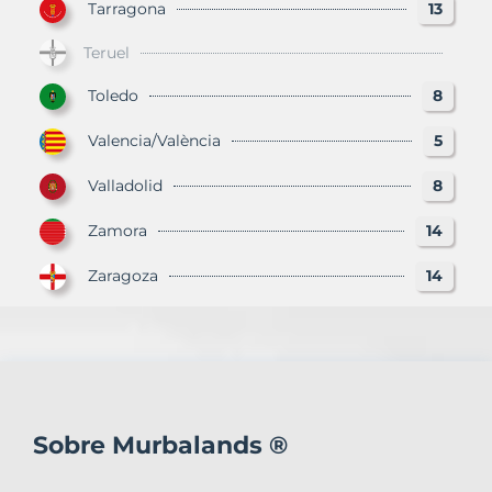
Tarragona
13
Teruel
Toledo
8
Valencia/València
5
Valladolid
8
Zamora
14
Zaragoza
14
Sobre Murbalands ®