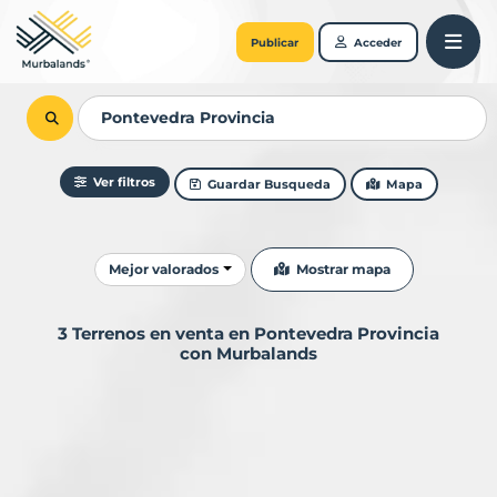
Publicar
Acceder
Ver filtros
Guardar Busqueda
Mapa
Ordenar resultados
Mostrar mapa
Mejor valorados
3 Terrenos en venta en Pontevedra Provincia
con Murbalands