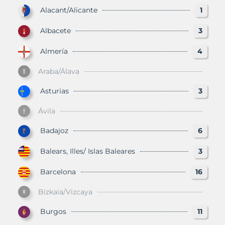
Alacant/Alicante
1
Albacete
3
Almería
4
Araba/Álava
Asturias
3
Ávila
Badajoz
6
Balears, Illes/ Islas Baleares
3
Barcelona
16
Bizkaia/Vizcaya
Burgos
11