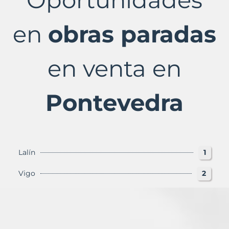
Pontevedra
Provincia
con
en
obras paradas
Murbalands
en venta en
Pontevedra
Lalín
1
Vigo
2