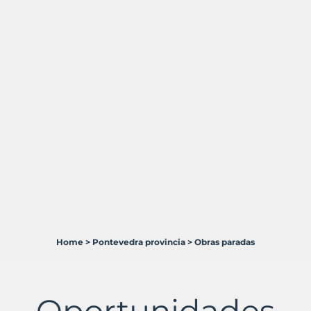
Home
>
Pontevedra provincia
>
Obras paradas
3
Terrenos
en
venta
Oportunidades
en