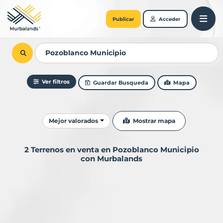
Publicar
Acceder
Ver filtros
Guardar Busqueda
Mapa
Ordenar resultados
Mostrar mapa
Mejor valorados
2 Terrenos en venta en Pozoblanco Municipio
con Murbalands