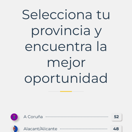
Municipio
con
Selecciona tu
Murbalands
provincia y
encuentra la
mejor
oportunidad
A Coruña
52
Alacant/Alicante
48