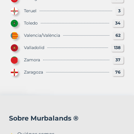
Teruel
3
Toledo
34
Valencia/València
62
Valladolid
138
Zamora
37
Zaragoza
76
Sobre Murbalands ®