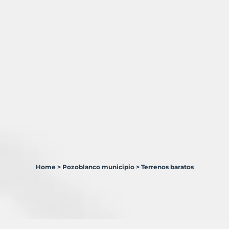
Home
>
Pozoblanco municipio
>
Terrenos baratos
2
Terrenos
en
venta
en
Pozoblanco