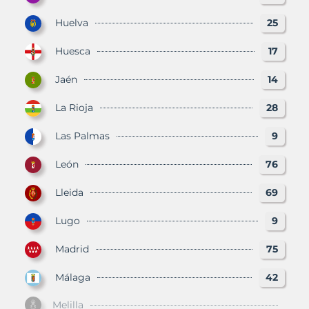
Huelva
25
Huesca
17
Jaén
14
La Rioja
28
Las Palmas
9
León
76
Lleida
69
Lugo
9
Madrid
75
Málaga
42
Melilla