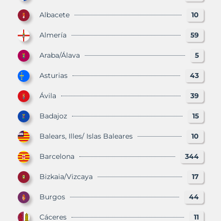
Albacete
10
Almería
59
Araba/Álava
5
Asturias
43
Ávila
39
Badajoz
15
Balears, Illes/ Islas Baleares
10
Barcelona
344
Bizkaia/Vizcaya
17
Burgos
44
Cáceres
11