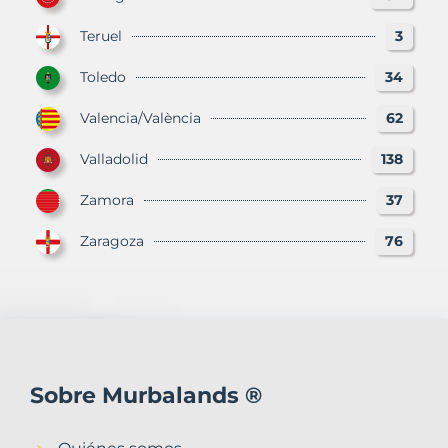
Teruel
3
Toledo
34
Valencia/València
62
Valladolid
138
Zamora
37
Zaragoza
76
Sobre Murbalands ®