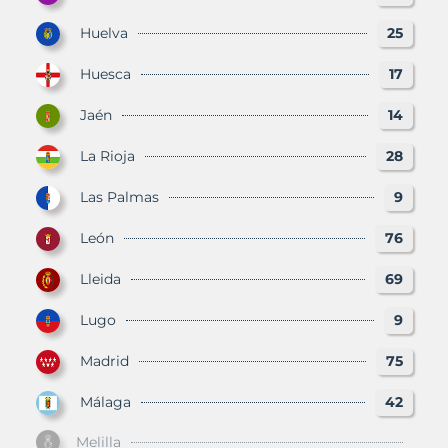
Huelva
25
Huesca
17
Jaén
14
La Rioja
28
Las Palmas
9
León
76
Lleida
69
Lugo
9
Madrid
75
Málaga
42
Melilla