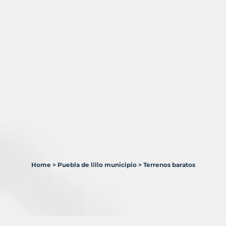
Home
>
Puebla de lillo municipio
>
Terrenos baratos
1
Terreno
en
venta
en
Puebla