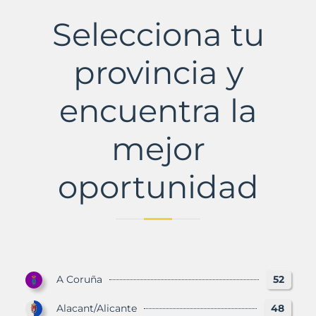
de
Lillo
Selecciona tu
Municipio
con
Murbalands
provincia y
encuentra la
mejor
oportunidad
A Coruña
52
Alacant/Alicante
48