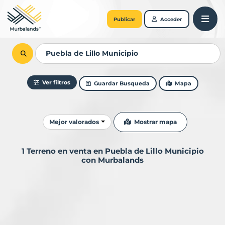
Publicar
Acceder
Ver filtros
Guardar Busqueda
Mapa
Ordenar resultados
Mostrar mapa
Mejor valorados
1 Terreno en venta en Puebla de Lillo Municipio
con Murbalands