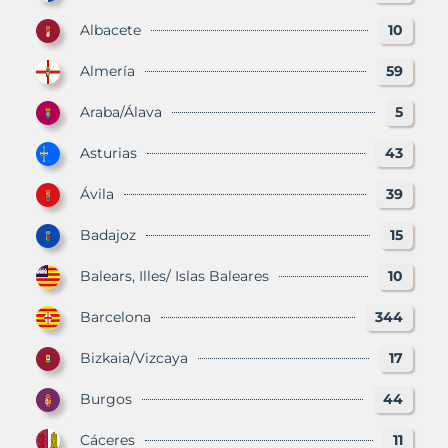
Albacete
10
Almería
59
Araba/Álava
5
Asturias
43
Ávila
39
Badajoz
15
Balears, Illes/ Islas Baleares
10
Barcelona
344
Bizkaia/Vizcaya
17
Burgos
44
Cáceres
11