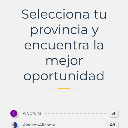
de
Sancho
Selecciona tu
Pérez
Municipio
con
provincia y
Murbalands
encuentra la
mejor
oportunidad
A Coruña
51
Alacant/Alicante
48