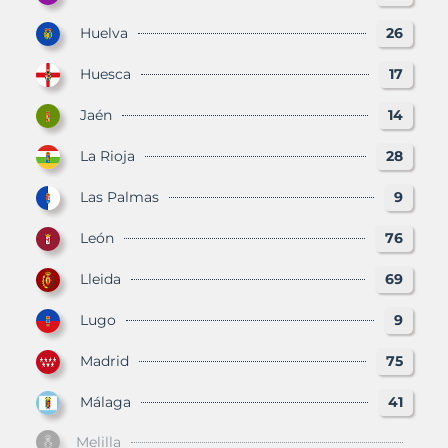
Huelva
26
Huesca
17
Jaén
14
La Rioja
28
Las Palmas
9
León
76
Lleida
69
Lugo
9
Madrid
75
Málaga
41
Melilla