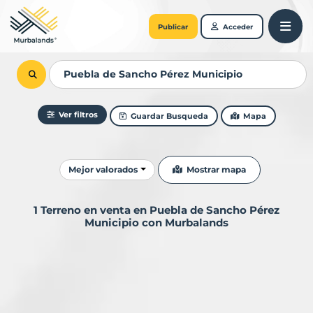
Publicar
Acceder
Ver filtros
Guardar Busqueda
Mapa
Ordenar resultados
Mostrar mapa
Mejor valorados
1 Terreno en venta en Puebla de Sancho Pérez
Municipio con Murbalands