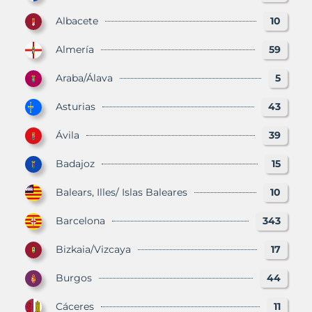
Albacete
10
Almería
59
Araba/Álava
5
Asturias
43
Ávila
39
Badajoz
15
Balears, Illes/ Islas Baleares
10
Barcelona
343
Bizkaia/Vizcaya
17
Burgos
44
Cáceres
11