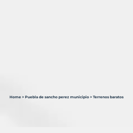
Home
>
Puebla de sancho perez municipio
>
Terrenos baratos
1
Terreno
en
venta
en
Puebla